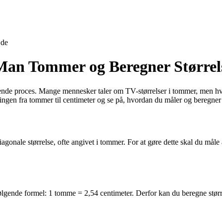
jde
Man Tommer og Beregner Størrel
drende proces. Mange mennesker taler om TV-størrelser i tommer, men hvo
ringen fra tommer til centimeter og se på, hvordan du måler og beregner s
onale størrelse, ofte angivet i tommer. For at gøre dette skal du måle af
følgende formel: 1 tomme = 2,54 centimeter. Derfor kan du beregne størr