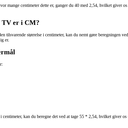
, hvor mange centimeter dette er, ganger du 40 med 2,54, hvilket giver os
t TV er i CM?
e den tilsvarende størrelse i centimeter, kan du nemt gøre beregningen 
ig er.
ermål
r:
v i centimeter, kan du beregne det ved at tage 55 * 2,54, hvilket giver o