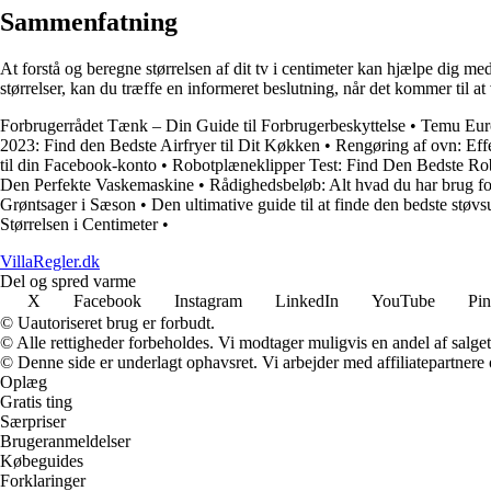
Sammenfatning
At forstå og beregne størrelsen af dit tv i centimeter kan hjælpe dig me
størrelser, kan du træffe en informeret beslutning, når det kommer til at v
Forbrugerrådet Tænk – Din Guide til Forbrugerbeskyttelse
•
Temu Euro
2023: Find den Bedste Airfryer til Dit Køkken
•
Rengøring af ovn: Effe
til din Facebook-konto
•
Robotplæneklipper Test: Find Den Bedste Ro
Den Perfekte Vaskemaskine
•
Rådighedsbeløb: Alt hvad du har brug fo
Grøntsager i Sæson
•
Den ultimative guide til at finde den bedste støvs
Størrelsen i Centimeter
•
VillaRegler.dk
Del og spred varme
X
Facebook
Instagram
LinkedIn
YouTube
Pin
© Uautoriseret brug er forbudt.
© Alle rettigheder forbeholdes. Vi modtager muligvis en andel af salget,
© Denne side er underlagt ophavsret. Vi arbejder med affiliatepartnere 
Oplæg
Gratis ting
Særpriser
Brugeranmeldelser
Købeguides
Forklaringer