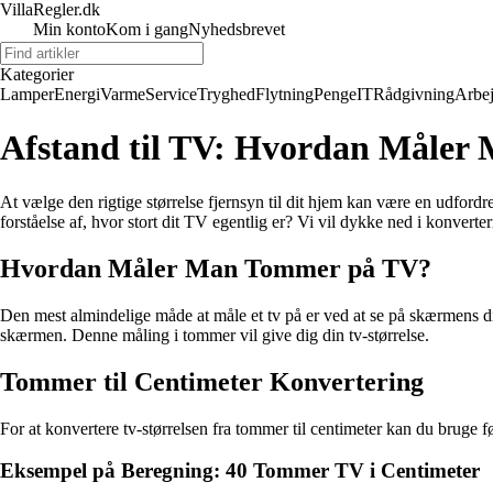
VillaRegler.dk
Min konto
Kom i gang
Nyhedsbrevet
Kategorier
Lamper
Energi
Varme
Service
Tryghed
Flytning
Penge
IT
Rådgivning
Arbe
Afstand til TV: Hvordan Måler 
At vælge den rigtige størrelse fjernsyn til dit hjem kan være en udfor
forståelse af, hvor stort dit TV egentlig er? Vi vil dykke ned i konverte
Hvordan Måler Man Tommer på TV?
Den mest almindelige måde at måle et tv på er ved at se på skærmens diag
skærmen. Denne måling i tommer vil give dig din tv-størrelse.
Tommer til Centimeter Konvertering
For at konvertere tv-størrelsen fra tommer til centimeter kan du bruge 
Eksempel på Beregning: 40 Tommer TV i Centimeter