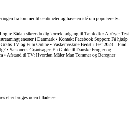
erteringen fra tommer til centimeter og have en idé om populære tv-
ogin: Sådan sikrer du dig korrekt adgang til Tænk.dk
•
Airfryer Test
l streamingtjenester i Danmark
•
Kontakt Facebook Support: Få hjælp
e Gratis TV og Film Online
•
Vaskemaskine Bedst i Test 2023 – Find
ig?
•
Sæsonens Grøntsager: En Guide til Danske Frugter og
ra
•
Afstand til TV: Hvordan Måler Man Tommer og Beregner
s eller bruges uden tilladelse.