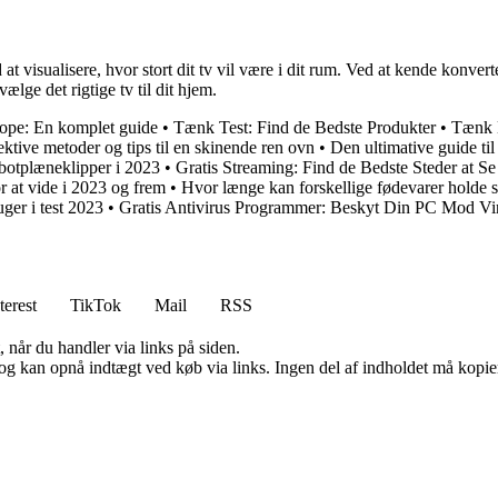
d at visualisere, hvor stort dit tv vil være i dit rum. Ved at kende konv
ælge det rigtige tv til dit hjem.
pe: En komplet guide
•
Tænk Test: Find de Bedste Produkter
•
Tænk L
ktive metoder og tips til en skinende ren ovn
•
Den ultimative guide ti
botplæneklipper i 2023
•
Gratis Streaming: Find de Bedste Steder at S
r at vide i 2023 og frem
•
Hvor længe kan forskellige fødevarer holde s
uger i test 2023
•
Gratis Antivirus Programmer: Beskyt Din PC Mod Vi
terest
TikTok
Mail
RSS
 når du handler via links på siden.
og kan opnå indtægt ved køb via links. Ingen del af indholdet må kopiere