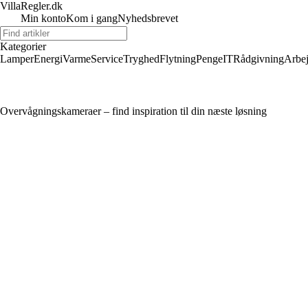
VillaRegler.dk
Min konto
Kom i gang
Nyhedsbrevet
Kategorier
Lamper
Energi
Varme
Service
Tryghed
Flytning
Penge
IT
Rådgivning
Arbe
Overvågningskameraer – find inspiration til din næste løsning