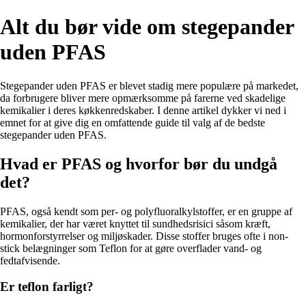
Alt du bør vide om stegepander
uden PFAS
Stegepander uden PFAS er blevet stadig mere populære på markedet,
da forbrugere bliver mere opmærksomme på farerne ved skadelige
kemikalier i deres køkkenredskaber. I denne artikel dykker vi ned i
emnet for at give dig en omfattende guide til valg af de bedste
stegepander uden PFAS.
Hvad er PFAS og hvorfor bør du undgå
det?
PFAS, også kendt som per- og polyfluoralkylstoffer, er en gruppe af
kemikalier, der har været knyttet til sundhedsrisici såsom kræft,
hormonforstyrrelser og miljøskader. Disse stoffer bruges ofte i non-
stick belægninger som Teflon for at gøre overflader vand- og
fedtafvisende.
Er teflon farligt?