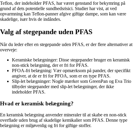
Teflon, der indeholder PFAS, har været genstand for bekymring på
grund af dets potentielle sundhedsrisici. Studier har vist, at ved
opvarmning kan Teflon-panner afgive giftige dampe, som kan være
skadelige, især hvis de indåndes.
Valg af stegepande uden PFAS
Når du leder efter en stegepande uden PFAS, er der flere alternativer at
overveje:
Keramiske belægninger: Disse stegepander bruger en keramisk
non-stick belægning, der er fri for PFAS.
PFOA-fri belægning: Vær opmærksom på pander, der specifikt
angiver, at de er fri for PFOA, som er en type PFAS.
Slip-let belægninger: Nogle mærker som GreenPan og Eva Trio
tilbyder stegepander med slip-let belægninger, der ikke
indeholder PFAS.
Hvad er keramisk belægning?
En keramisk belægning anvender mineraler til at skabe en non-stick
overflade uden brug af skadelige kemikalier som PFAS. Denne type
belægning er miljøvenlig og fri for giftige stoffer.