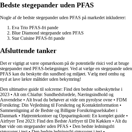
Bedste stegepander uden PFAS
Nogle af de bedste stegepander uden PFAS på markedet inkluderer:
Eva Trio PFAS-fri pande
Blue Diamond stegepande uden PFAS
Star Cuisine PFAS-fri pande
Afsluttende tanker
Det er vigtigt at være opmærksom på de potentielle risici ved at bruge
stegepander med PFAS-belægninger. Ved at vælge en stegepande uden
PFAS kan du beskytte din sundhed og miljøet. Vælg med omhu og
nyd at lave lækre måltider uden bekymring!
Den ultimative guide til solcreme: Find den bedste solbeskyttelse i
2023
•
Alt om Chiafrø: Sundhedsfordele, Næringsindhold og
Anvendelse
•
Alt hvad du behøver at vide om pyrolyse ovne
•
FDM
Forsikring: Din Vejledning til Forsikring og Kontaktinformation
•
Sammenligning af de Bedste og Billigste Forsikringsselskaber i
Danmark
•
Højrentekontoer og Opsparingskonti: En komplet guide
•
Airfryer Test 2023: Find den Bedste Airfryer til Dit Køkken
•
Alt du
bør vide om stegepander uden PFAS
•
Den bedste ledningsfri
støvsuger i test
•
Den bedste ledningsfri støvsuger i test
•