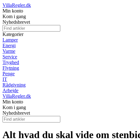
VillaRegler.dk
Min konto
Kom i gang
Nyhedsbrevet
Kategorier
Lamper
Energi
Varme
Service
Tryghed
Flytning
Penge
IT
Rådgivning
Arbejde
VillaRegler.dk
Min konto
Kom i gang
Nyhedsbrevet
Alt hvad du skal vide om stenb