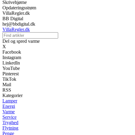
Skrivehjørne
Opdateringsstrøm
VillaRegler.dk
BB Digital
hej@bbdigital.dk
VillaRegler.dk
Del og spred varme
X
Facebook
Instagram
LinkedIn
YouTube
Pinterest
TikTok
Mail
RSS
Kategorier
Lamper
Energi
Varme
Service
Tryghed
Flytning
Penge