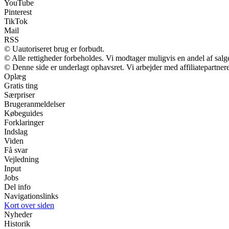
YouTube
Pinterest
TikTok
Mail
RSS
© Uautoriseret brug er forbudt.
© Alle rettigheder forbeholdes. Vi modtager muligvis en andel af salge
© Denne side er underlagt ophavsret. Vi arbejder med affiliatepartnere
Oplæg
Gratis ting
Særpriser
Brugeranmeldelser
Købeguides
Forklaringer
Indslag
Viden
Få svar
Vejledning
Input
Jobs
Del info
Navigationslinks
Kort over siden
Nyheder
Historik