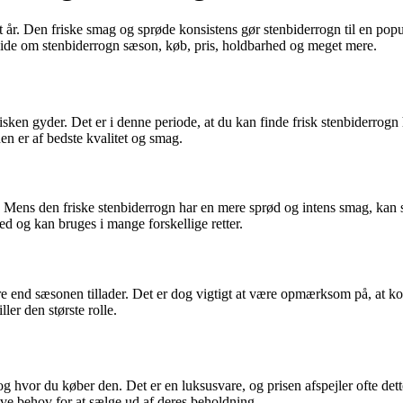
 år. Den friske smag og sprøde konsistens gør stenbiderrogn til en popul
at vide om stenbiderrogn sæson, køb, pris, holdbarhed og meget mere.
isken gyder. Det er i denne periode, at du kan finde frisk stenbiderrogn 
n er af bedste kvalitet og smag.
s. Mens den friske stenbiderrogn har en mere sprød og intens smag, kan 
ed og kan bruges i mange forskellige retter.
e end sæsonen tillader. Det er dog vigtigt at være opmærksom på, at ko
ler den største rolle.
g hvor du køber den. Det er en luksusvare, og prisen afspejler ofte det
ave behov for at sælge ud af deres beholdning.