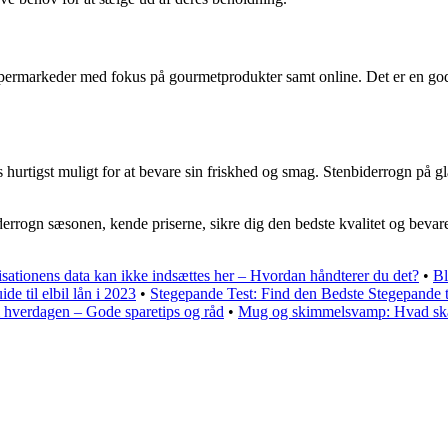
permarkeder med fokus på gourmetprodukter samt online. Det er en god id
hurtigst muligt for at bevare sin friskhed og smag. Stenbiderrogn på gla
biderrogn sæsonen, kende priserne, sikre dig den bedste kvalitet og bev
sationens data kan ikke indsættes her – Hvordan håndterer du det?
•
Bl
de til elbil lån i 2023
•
Stegepande Test: Find den Bedste Stegepande 
i hverdagen – Gode sparetips og råd
•
Mug og skimmelsvamp: Hvad skal 