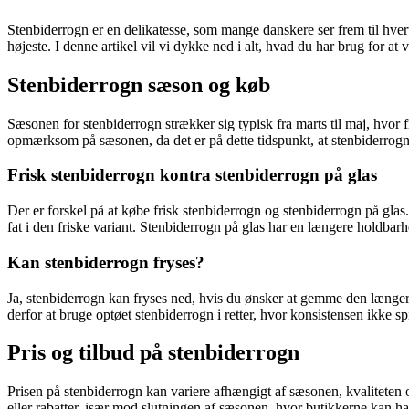
Stenbiderrogn er en delikatesse, som mange danskere ser frem til hvert
højeste. I denne artikel vil vi dykke ned i alt, hvad du har brug for 
Stenbiderrogn sæson og køb
Sæsonen for stenbiderrogn strækker sig typisk fra marts til maj, hvor f
opmærksom på sæsonen, da det er på dette tidspunkt, at stenbiderrogne
Frisk stenbiderrogn kontra stenbiderrogn på glas
Der er forskel på at købe frisk stenbiderrogn og stenbiderrogn på gla
fat i den friske variant. Stenbiderrogn på glas har en længere holdbarh
Kan stenbiderrogn fryses?
Ja, stenbiderrogn kan fryses ned, hvis du ønsker at gemme den længer
derfor at bruge optøet stenbiderrogn i retter, hvor konsistensen ikke spil
Pris og tilbud på stenbiderrogn
Prisen på stenbiderrogn kan variere afhængigt af sæsonen, kvaliteten o
eller rabatter, især mod slutningen af sæsonen, hvor butikkerne kan h