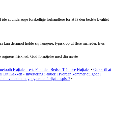
é at undersøge forskellige forhandlere for at få den bedste kvalitet
s kan derimod holde sig længere, typisk op til flere måneder, hvis
are rognens friskhed. God fornøjelse med din næste
uetooth Højtaler Test: Find den Bedste Trådløse Højtaler
•
Guide til at
til Dit Køkken
•
Investering i aktier: Hvordan kommer du godt i
du vide om mug, og er det farligt at spise?
•