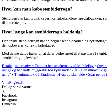
Hvor kan man købe stenbiderrogn?
Stenbiderrogn kan typisk købes hos fiskehandlere, specialbutikker, su
til den rette pris.
Hvor længe kan stenbiderrogn holde sig?
Den friske stenbiderrogn har en begrænset holdbarhed og bør indtages 
den opbevares korrekt i køleskabet.
Med denne guide håber vi, at du er bedre rustet til at navigere i sten
stenbiderrognoplevelse!
Betalingsalternativer: Find det bedste alternativ til MobilePay
•
Organi
undgå og behandle myggestik hos børn under 2 år
•
Den ultimative gui
gang?
•
Titaniumdioxid i Tandpasta: Hvad du skal vide
•
Spar penge 
VillaRegler.dk
Del og spred varme
X
Facebook
Instagram
LinkedIn