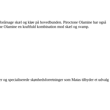
n forårsage skæl og kløe på hovedbunden. Piroctone Olamine har også
tone Olamine en kraftfuld kombination mod skæl og svamp.
er og specialiserede skønhedsforretninger som Matas tilbyder et udvalg