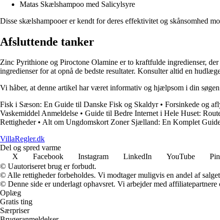
Matas Skælshampoo med Salicylsyre
Disse skælshampooer er kendt for deres effektivitet og skånsomhed mod
Afsluttende tanker
Zinc Pyrithione og Piroctone Olamine er to kraftfulde ingredienser, d
ingredienser for at opnå de bedste resultater. Konsulter altid en hudl
Vi håber, at denne artikel har været informativ og hjælpsom i din søge
Fisk i Sæson: En Guide til Danske Fisk og Skaldyr
•
Forsinkede og afl
Vaskemiddel Anmeldelse
•
Guide til Bedre Internet i Hele Huset: Rout
Rettigheder
•
Alt om Ungdomskort Zoner Sjælland: En Komplet Guid
VillaRegler.dk
Del og spred varme
X
Facebook
Instagram
LinkedIn
YouTube
Pin
© Uautoriseret brug er forbudt.
© Alle rettigheder forbeholdes. Vi modtager muligvis en andel af salget,
© Denne side er underlagt ophavsret. Vi arbejder med affiliatepartnere 
Oplæg
Gratis ting
Særpriser
Brugeranmeldelser