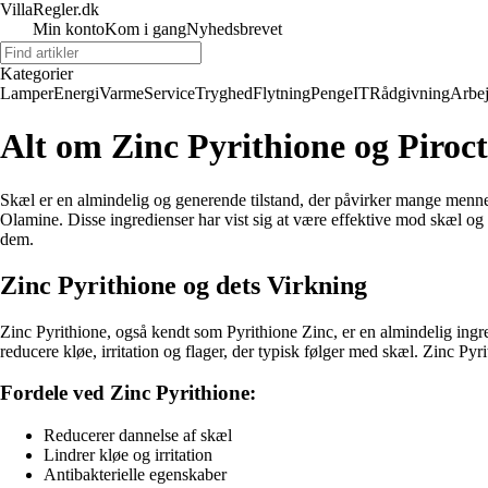
VillaRegler.dk
Min konto
Kom i gang
Nyhedsbrevet
Kategorier
Lamper
Energi
Varme
Service
Tryghed
Flytning
Penge
IT
Rådgivning
Arbe
Alt om Zinc Pyrithione og Piro
Skæl er en almindelig og generende tilstand, der påvirker mange menne
Olamine. Disse ingredienser har vist sig at være effektive mod skæl o
dem.
Zinc Pyrithione og dets Virkning
Zinc Pyrithione, også kendt som Pyrithione Zinc, er en almindelig in
reducere kløe, irritation og flager, der typisk følger med skæl. Zinc P
Fordele ved Zinc Pyrithione:
Reducerer dannelse af skæl
Lindrer kløe og irritation
Antibakterielle egenskaber