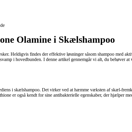
jde
ctone Olamine i Skælshampoo
sker. Heldigvis findes der effektive løsninger såsom shampoo med akti
g svamp i hovedbunden. I denne artikel gennemgår vi alt, du behøver at
grediens i skælshampoo. Det virker ved at hæmme væksten af skæl-fremk
yrithione er også kendt for sine antibakterielle egenskaber, der hjælper