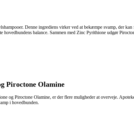
 skælshampooer. Denne ingrediens virker ved at bekæmpe svamp, der ka
oprette hovedbundens balance. Sammen med Zinc Pyrithione udgør Piroc
og Piroctone Olamine
ione og Piroctone Olamine, er der flere muligheder at overveje. Apotek
 svamp i hovedbunden.