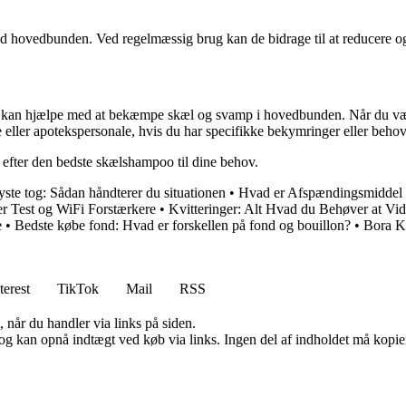
 hovedbunden. Ved regelmæssig brug kan de bidrage til at reducere og 
er kan hjælpe med at bekæmpe skæl og svamp i hovedbunden. Når du vælg
æge eller apotekspersonale, hvis du har specifikke bekymringer eller b
n efter den bedste skælshampoo til dine behov.
yste tog: Sådan håndterer du situationen
•
Hvad er Afspændingsmiddel t
er Test og WiFi Forstærkere
•
Kvitteringer: Alt Hvad du Behøver at Vi
e
•
Bedste købe fond: Hvad er forskellen på fond og bouillon?
•
Bora Ko
terest
TikTok
Mail
RSS
 når du handler via links på siden.
og kan opnå indtægt ved køb via links. Ingen del af indholdet må kopiere