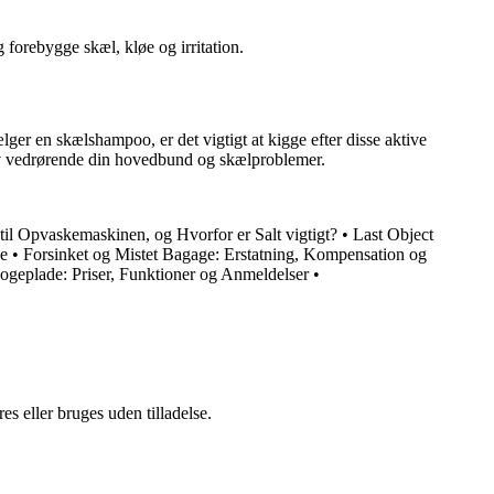
forebygge skæl, kløe og irritation.
er en skælshampoo, er det vigtigt at kigge efter disse aktive
ehov vedrørende din hovedbund og skælproblemer.
il Opvaskemaskinen, og Hvorfor er Salt vigtigt?
•
Last Object
de
•
Forsinket og Mistet Bagage: Erstatning, Kompensation og
geplade: Priser, Funktioner og Anmeldelser
•
s eller bruges uden tilladelse.