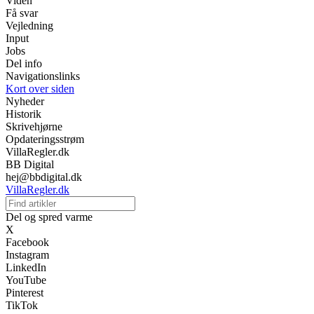
Viden
Få svar
Vejledning
Input
Jobs
Del info
Navigationslinks
Kort over siden
Nyheder
Historik
Skrivehjørne
Opdateringsstrøm
VillaRegler.dk
BB Digital
hej@bbdigital.dk
VillaRegler.dk
Del og spred varme
X
Facebook
Instagram
LinkedIn
YouTube
Pinterest
TikTok