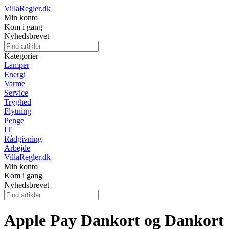
VillaRegler.dk
Min konto
Kom i gang
Nyhedsbrevet
Kategorier
Lamper
Energi
Varme
Service
Tryghed
Flytning
Penge
IT
Rådgivning
Arbejde
VillaRegler.dk
Min konto
Kom i gang
Nyhedsbrevet
Apple Pay Dankort og Dankort