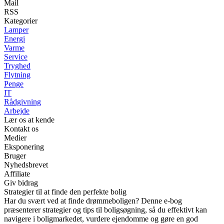
Mail
RSS
Kategorier
Lamper
Energi
Varme
Service
Tryghed
Flytning
Penge
IT
Rådgivning
Arbejde
Lær os at kende
Kontakt os
Medier
Eksponering
Bruger
Nyhedsbrevet
Affiliate
Giv bidrag
Strategier til at finde den perfekte bolig
Har du svært ved at finde drømmeboligen? Denne e-bog
præsenterer strategier og tips til boligsøgning, så du effektivt kan
navigere i boligmarkedet, vurdere ejendomme og gøre en god