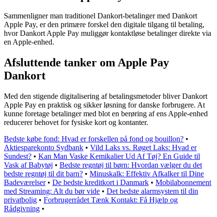
Sammenligner man traditionel Dankort-betalinger med Dankort
Apple Pay, er den primære forskel den digitale tilgang til betaling,
hvor Dankort Apple Pay muliggør kontaktløse betalinger direkte via
en Apple-enhed.
Afsluttende tanker om Apple Pay
Dankort
Med den stigende digitalisering af betalingsmetoder bliver Dankort
Apple Pay en praktisk og sikker løsning for danske forbrugere. At
kunne foretage betalinger med blot en berøring af ens Apple-enhed
reducerer behovet for fysiske kort og kontanter.
Bedste købe fond: Hvad er forskellen på fond og bouillon?
•
Aktiesparekonto Sydbank
•
Vild Laks vs. Røget Laks: Hvad er
Sundest?
•
Kan Man Vaske Kemikalier Ud Af Tøj? En Guide til
Vask af Babytøj
•
Bedste regntøj til børn: Hvordan vælger du det
bedste regntøj til dit barn?
•
Minuskalk: Effektiv Afkalker til Dine
Badeværelser
•
De bedste kreditkort i Danmark
•
Mobilabonnement
med Streaming: Alt du bør vide
•
Det bedste alarmsystem til din
privatbolig
•
Forbrugerrådet Tænk Kontakt: Få Hjælp og
Rådgivning
•