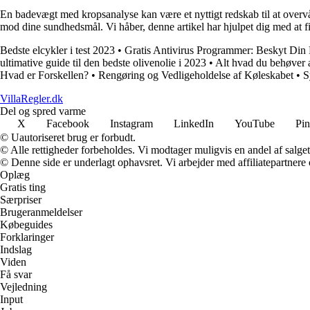
En badevægt med kropsanalyse kan være et nyttigt redskab til at overv
mod dine sundhedsmål. Vi håber, denne artikel har hjulpet dig med at 
Bedste elcykler i test 2023
•
Gratis Antivirus Programmer: Beskyt Di
ultimative guide til den bedste olivenolie i 2023
•
Alt hvad du behøver 
Hvad er Forskellen?
•
Rengøring og Vedligeholdelse af Køleskabet
•
S
VillaRegler.dk
Del og spred varme
X
Facebook
Instagram
LinkedIn
YouTube
Pin
© Uautoriseret brug er forbudt.
© Alle rettigheder forbeholdes. Vi modtager muligvis en andel af salget,
© Denne side er underlagt ophavsret. Vi arbejder med affiliatepartnere 
Oplæg
Gratis ting
Særpriser
Brugeranmeldelser
Købeguides
Forklaringer
Indslag
Viden
Få svar
Vejledning
Input