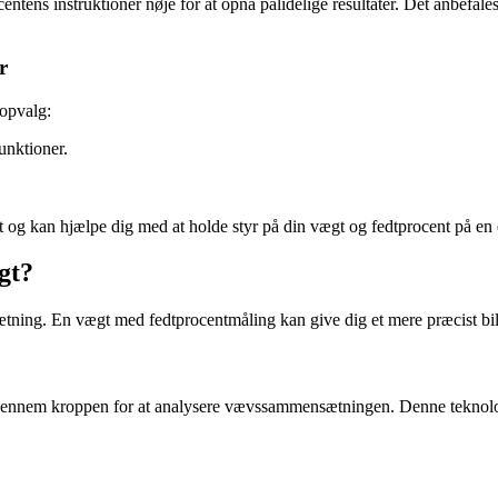
centens instruktioner nøje for at opnå pålidelige resultater. Det anbefal
r
topvalg:
nktioner.
 og kan hjælpe dig med at holde styr på din vægt og fedtprocent på en 
gt?
ætning. En vægt med fedtprocentmåling kan give dig et mere præcist bil
nnem kroppen for at analysere vævssammensætningen. Denne teknologi har