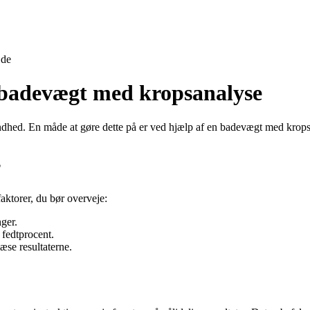
jde
 badevægt med kropsanalyse
 sundhed. En måde at gøre dette på er ved hjælp af en badevægt med kro
?
aktorer, du bør overveje:
ger.
fedtprocent.
æse resultaterne.