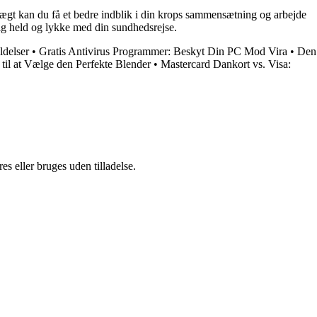
vægt kan du få et bedre indblik i din krops sammensætning og arbejde
ig held og lykke med din sundhedsrejse.
ldelser
•
Gratis Antivirus Programmer: Beskyt Din PC Mod Vira
•
Den
til at Vælge den Perfekte Blender
•
Mastercard Dankort vs. Visa:
s eller bruges uden tilladelse.