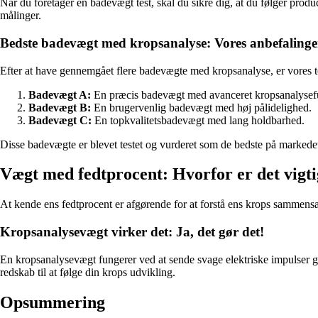
Når du foretager en badevægt test, skal du sikre dig, at du følger produ
målinger.
Bedste badevægt med kropsanalyse: Vores anbefalinge
Efter at have gennemgået flere badevægte med kropsanalyse, er vores 
Badevægt A:
En præcis badevægt med avanceret kropsanalysefu
Badevægt B:
En brugervenlig badevægt med høj pålidelighed.
Badevægt C:
En topkvalitetsbadevægt med lang holdbarhed.
Disse badevægte er blevet testet og vurderet som de bedste på markedet
Vægt med fedtprocent: Hvorfor er det vigti
At kende ens fedtprocent er afgørende for at forstå ens krops sammens
Kropsanalysevægt virker det: Ja, det gør det!
En kropsanalysevægt fungerer ved at sende svage elektriske impulser ge
redskab til at følge din krops udvikling.
Opsummering