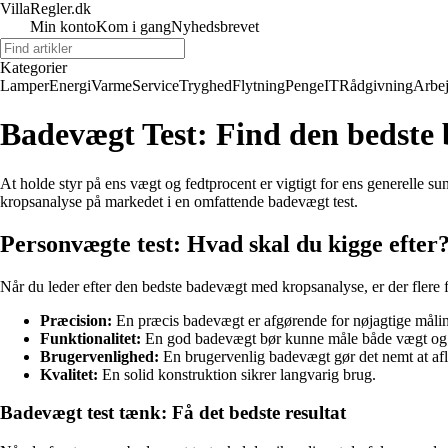
VillaRegler.dk
Min konto
Kom i gang
Nyhedsbrevet
Kategorier
Lamper
Energi
Varme
Service
Tryghed
Flytning
Penge
IT
Rådgivning
Arbe
Badevægt Test: Find den bedste
At holde styr på ens vægt og fedtprocent er vigtigt for ens generelle
kropsanalyse på markedet i en omfattende badevægt test.
Personvægte test: Hvad skal du kigge efter
Når du leder efter den bedste badevægt med kropsanalyse, er der flere f
Præcision:
En præcis badevægt er afgørende for nøjagtige målin
Funktionalitet:
En god badevægt bør kunne måle både vægt og 
Brugervenlighed:
En brugervenlig badevægt gør det nemt at afl
Kvalitet:
En solid konstruktion sikrer langvarig brug.
Badevægt test tænk: Få det bedste resultat