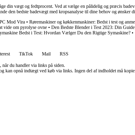
åge din vægt og fedtprocent. Ved at vælge en pålidelig og præcis bade
finde den bedste badevægt med kropsanalyse til dine behov og ønsker d
n PC Mod Vira
•
Røremaskiner og køkkenmaskiner: Bedst i test og anme
at vide om pyrolyse ovne
•
Den Bedste Blender i Test 2023: Din Guide 
ymaskine Bedst i Test: Hvordan Vælger Du den Rigtige Symaskine?
•
terest
TikTok
Mail
RSS
 når du handler via links på siden.
og kan opnå indtægt ved køb via links. Ingen del af indholdet må kopiere