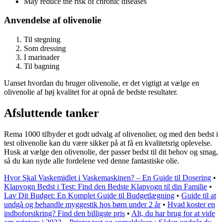
May reduce the risk of chronic diseases
Anvendelse af olivenolie
Til stegning
Som dressing
I marinader
Til bagning
Uanset hvordan du bruger olivenolie, er det vigtigt at vælge en
olivenolie af høj kvalitet for at opnå de bedste resultater.
Afsluttende tanker
Rema 1000 tilbyder et godt udvalg af olivenolier, og med den bedst i
test olivenolie kan du være sikker på at få en kvalitetsrig oplevelse.
Husk at vælge den olivenolie, der passer bedst til dit behov og smag,
så du kan nyde alle fordelene ved denne fantastiske olie.
Hvor Skal Vaskemidlet i Vaskemaskinen? – En Guide til Dosering
•
Klapvogn Bedst i Test: Find den Bedste Klapvogn til din Familie
•
Lav Dit Budget: En Komplet Guide til Budgetlægning
•
Guide til at
undgå og behandle myggestik hos børn under 2 år
•
Hvad koster en
indboforsikring? Find den billigste pris
•
Alt, du har brug for at vide