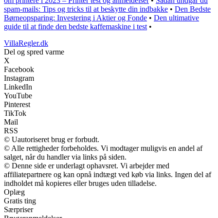
om printere i 2023 – Printer test og anmeldelser
•
Sådan undgår du
spam-mails: Tips og tricks til at beskytte din indbakke
•
Den Bedste
Børneopsparing: Investering i Aktier og Fonde
•
Den ultimative
guide til at finde den bedste kaffemaskine i test
•
VillaRegler.dk
Del og spred varme
X
Facebook
Instagram
LinkedIn
YouTube
Pinterest
TikTok
Mail
RSS
© Uautoriseret brug er forbudt.
© Alle rettigheder forbeholdes. Vi modtager muligvis en andel af
salget, når du handler via links på siden.
© Denne side er underlagt ophavsret. Vi arbejder med
affiliatepartnere og kan opnå indtægt ved køb via links. Ingen del af
indholdet må kopieres eller bruges uden tilladelse.
Oplæg
Gratis ting
Særpriser