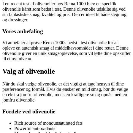
I en recent test af olivenolier hos Rema 1000 blev en specifik
olivenolie kåret som bedst i test. Denne olivenolie udskilte sig ved
sin fantastiske smag, kvalitet og pris. Den er ideel til både stegning
og dressinger.
Vores anbefaling
Vi anbefaler at prøve Rema 1000s bedst i test olivenolie for at
opleve en autentisk smag af middelhavsområdet i dine retter. Denne
olivenolie giver en unik smagsoplevelse, som vil løfte dine opskrifter
til et nyt niveau.
Valg af olivenolie
Når du skal vælge olivenolie, er det vigtigt at tage hensyn til dine
præferencer og formål. Hvis du ønsker en mild smag, bør du vælge
en ekstra jomfru olivenolie, mens en kraftigere smag opnås med en
jomfru olivenolie.
Fordele ved olivenolie
Rich source of monounsaturated fats
Powerful antioxidants