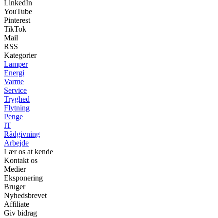
LinkedIn
YouTube
Pinterest
TikTok
Mail
RSS
Kategorier
Lamper
Energi
Varme
Service
Tryghed
Flytning
Penge
IT
Rådgivning
Arbejde
Lær os at kende
Kontakt os
Medier
Eksponering
Bruger
Nyhedsbrevet
Affiliate
Giv bidrag