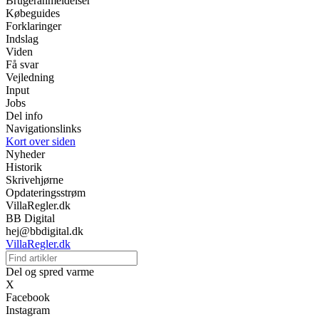
Brugeranmeldelser
Købeguides
Forklaringer
Indslag
Viden
Få svar
Vejledning
Input
Jobs
Del info
Navigationslinks
Kort over siden
Nyheder
Historik
Skrivehjørne
Opdateringsstrøm
VillaRegler.dk
BB Digital
hej@bbdigital.dk
VillaRegler.dk
Del og spred varme
X
Facebook
Instagram