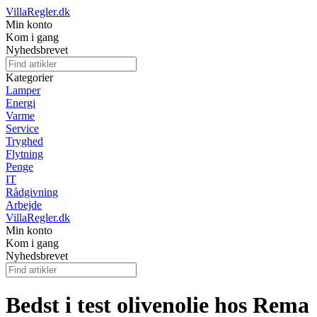
VillaRegler.dk
Min konto
Kom i gang
Nyhedsbrevet
Kategorier
Lamper
Energi
Varme
Service
Tryghed
Flytning
Penge
IT
Rådgivning
Arbejde
VillaRegler.dk
Min konto
Kom i gang
Nyhedsbrevet
Bedst i test olivenolie hos Rema