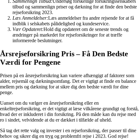
Sammenlign Tilbud:
Undersøg forskellige forsikringsselskabers
tilbud og sammenlign priser og dækning for at finde den bedste
rejseforsikring 2023.
Læs Anmeldelser:
Læs anmeldelser fra andre rejsende for at få
indblik i selskabets pålidelighed og kundeservice.
Vær Opdateret:
Hold dig opdateret om de seneste trends og
ændringer på markedet for rejseforsikringer for at træffe
informerede beslutninger.
Årsrejseforsikring Pris – Få Den Bedste
Værdi for Pengene
Prisen på en årsrejseforsikring kan variere afhængigt af faktorer som
alder, rejsemål og dækningsomfang. Det er vigtigt at finde en balance
mellem pris og dækning for at sikre dig den bedste værdi for dine
penge.
Uanset om du vælger en årsrejseforsikring eller en
enkeltrejseforsikring, er det vigtigt at læse vilkårene grundigt og forstå,
hvad der er inkluderet i din forsikring. På den måde kan du rejse med
ro i sindet, velvidende at du er dækket i tilfælde af uheld.
Så tag det rette valg og invester i en rejseforsikring, der passer til dine
behov og sikrer dig en tryg og problemfri rejse i 2023. God rejse!