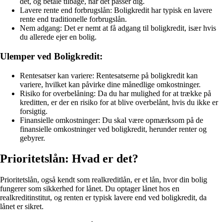
det, og betale tilbage, når det passer dig.
Lavere rente end forbrugslån: Boligkredit har typisk en lavere
rente end traditionelle forbrugslån.
Nem adgang: Det er nemt at få adgang til boligkredit, især hvis
du allerede ejer en bolig.
Ulemper ved Boligkredit:
Rentesatser kan variere: Rentesatserne på boligkredit kan
variere, hvilket kan påvirke dine månedlige omkostninger.
Risiko for overbelåning: Da du har mulighed for at trække på
kreditten, er der en risiko for at blive overbelånt, hvis du ikke er
forsigtig.
Finansielle omkostninger: Du skal være opmærksom på de
finansielle omkostninger ved boligkredit, herunder renter og
gebyrer.
Prioritetslån: Hvad er det?
Prioritetslån, også kendt som realkreditlån, er et lån, hvor din bolig
fungerer som sikkerhed for lånet. Du optager lånet hos en
realkreditinstitut, og renten er typisk lavere end ved boligkredit, da
lånet er sikret.