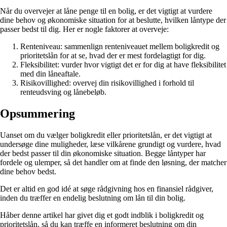
Når du overvejer at låne penge til en bolig, er det vigtigt at vurdere
dine behov og økonomiske situation for at beslutte, hvilken låntype der
passer bedst til dig. Her er nogle faktorer at overveje:
Renteniveau: sammenlign renteniveauet mellem boligkredit og
prioritetslån for at se, hvad der er mest fordelagtigt for dig.
Fleksibilitet: vurder hvor vigtigt det er for dig at have fleksibilitet
med din låneaftale.
Risikovillighed: overvej din risikovillighed i forhold til
renteudsving og lånebeløb.
Opsummering
Uanset om du vælger boligkredit eller prioritetslån, er det vigtigt at
undersøge dine muligheder, læse vilkårene grundigt og vurdere, hvad
der bedst passer til din økonomiske situation. Begge låntyper har
fordele og ulemper, så det handler om at finde den løsning, der matcher
dine behov bedst.
Det er altid en god idé at søge rådgivning hos en finansiel rådgiver,
inden du træffer en endelig beslutning om lån til din bolig.
Håber denne artikel har givet dig et godt indblik i boligkredit og
prioritetslån, så du kan træffe en informeret beslutning om din