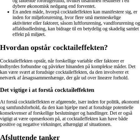
og faldende forbrugertillid, hvilket tilsammen resulterer i en
dybere økonomisk nedgang end forventet.
En anden måde, hvorpå cocktaileffekten kan manifestere sig, er
inden for miljøforurening, hvor flere små menneskelige
aktiviteter eller faktorer, såsom luftforurening, vandforurening og
affaldsudledning, kan bidrage til en betydelig og skadelig samlet
effekt på miljøet.
Hvordan opstår cocktaileffekten?
Cocktaileffekten opstår, når forskellige variable eller faktorer er
indbyrdes forbundne og påvirker hinanden på komplekse måder. Det
kan være svært at forudsige cocktaileffekten, da den involverer et
netværk af årsagssammenhænge, der går ud over lineære forhold.
Det vigtige i at forstå cocktaileffekten
At forstå cocktaileffekten er afgørende, især inden for politik, økonomi
og samfundsforhold, da den kan hjælpe med at forudsige potentielle
konsekvenser af forskellige beslutninger og handlinger. Det er også
vigtigt at være opmærksom på, at cocktaileffekten kan have både
positive og negative virkninger, afhængigt af situationen.
Afsluttende tanker