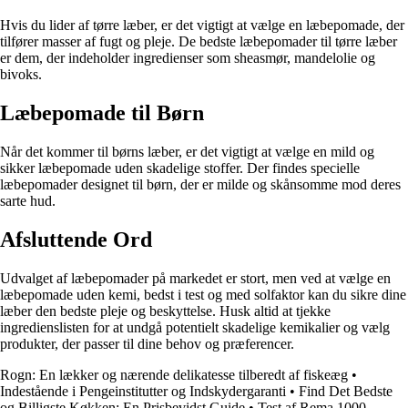
Hvis du lider af tørre læber, er det vigtigt at vælge en læbepomade, der
tilfører masser af fugt og pleje. De bedste læbepomader til tørre læber
er dem, der indeholder ingredienser som sheasmør, mandelolie og
bivoks.
Læbepomade til Børn
Når det kommer til børns læber, er det vigtigt at vælge en mild og
sikker læbepomade uden skadelige stoffer. Der findes specielle
læbepomader designet til børn, der er milde og skånsomme mod deres
sarte hud.
Afsluttende Ord
Udvalget af læbepomader på markedet er stort, men ved at vælge en
læbepomade uden kemi, bedst i test og med solfaktor kan du sikre dine
læber den bedste pleje og beskyttelse. Husk altid at tjekke
ingredienslisten for at undgå potentielt skadelige kemikalier og vælg
produkter, der passer til dine behov og præferencer.
Rogn: En lækker og nærende delikatesse tilberedt af fiskeæg
•
Indestående i Pengeinstitutter og Indskydergaranti
•
Find Det Bedste
og Billigste Køkken: En Prisbevidst Guide
•
Test af Rema 1000