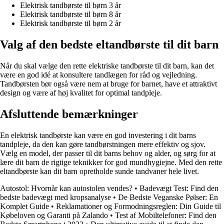
Elektrisk tandbørste til børn 3 år
Elektrisk tandbørste til børn 8 år
Elektrisk tandbørste til børn 2 år
Valg af den bedste eltandbørste til dit barn
Når du skal vælge den rette elektriske tandbørste til dit barn, kan det
være en god idé at konsultere tandlægen for råd og vejledning.
Tandbørsten bør også være nem at bruge for barnet, have et attraktivt
design og være af høj kvalitet for optimal tandpleje.
Afsluttende bemærkninger
En elektrisk tandbørste kan være en god investering i dit barns
tandpleje, da den kan gøre tandbørstningen mere effektiv og sjov.
Vælg en model, der passer til dit barns behov og alder, og sørg for at
lære dit barn de rigtige teknikker for god mundhygiejne. Med den rette
eltandbørste kan dit barn opretholde sunde tandvaner hele livet.
Autostol: Hvornår kan autostolen vendes?
•
Badevægt Test: Find den
bedste badevægt med kropsanalyse
•
De Bedste Veganske Pølser: En
Komplet Guide
•
Reklamationer og Formodningsreglen: Din Guide til
Købeloven og Garanti på Zalando
•
Test af Mobiltelefoner: Find den