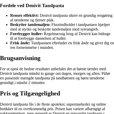
Fordele ved Denivit Tandpasta
Renser effektivt:
Denivit tandpasta sikrer en grundig rengøring
af tænderne og fjerner plak.
Beskytter tandemaljen:
Fluorindholdet i tandpastaen hjælper
med at styrke og beskytte tandemaljen mod syreangreb.
Forebygger huller:
Regelmæssig brug af Denivit kan bidrage
til at forebygge dannelsen af huller.
Frisk ånde:
Tandpastaen efterlader en frisk ånde og giver dig en
ren fornemmelse i munden.
Brugsanvisning
For at opnå de bedste resultater anbefales det at børste tænder med
Denivit tandpasta mindst to gange om dagen, morgen og aften. Påfør
en passende mængde tandpasta på tandbørsten og børst tænderne
grundigt i mindst 2 minutter.
Pris og Tilgængelighed
Denivit tandpasta fås i de fleste apoteker, supermarkeder og online
butikker til en overkommelig pris. Prisen kan variere afhængigt af
pakkestørrelsen, men generelt er Denivit en prisvenlig tandpasta i