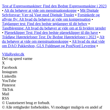
Test af Espressomaskiner: Find den Bedste Espressomaskine i 2023
•
Alt du behøver at vide om menstruationskoppe
•
Mit Digitale
Selvforsvar: Vær på Vagt mod Digitale Trusler
•
Forsinkede og
aflyste fly: Alt hvad du behøver at vide om kompensation
•
Tøjdamper test: Find den bedste tøjdamper til dit behov
•
Tandblegning: Alt hvad du behøver at vide om at få hvidere tænder
•
Plæneklipper Test: Find den bedste plæneklipper til din have
•
Trådløse Høretelefoner Test: De Bedste Høretelefoner i 2023
•
Alt
du behøver at vide om menstruationskoppe
•
Alt hvad du skal vide
om DAO Pakkeshop, GLS Fuldmagt og PostNord Levering
•
VillaRegler.dk
Del og spred varme
X
Facebook
Instagram
LinkedIn
YouTube
Pinterest
TikTok
Mail
RSS
© Uautoriseret brug er forbudt.
© Alle rettigheder forbeholdes. Vi modtager muligvis en andel af