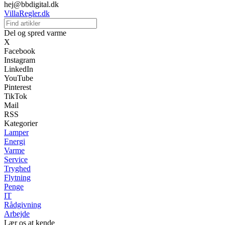
hej@bbdigital.dk
VillaRegler.dk
Del og spred varme
X
Facebook
Instagram
LinkedIn
YouTube
Pinterest
TikTok
Mail
RSS
Kategorier
Lamper
Energi
Varme
Service
Tryghed
Flytning
Penge
IT
Rådgivning
Arbejde
Lær os at kende