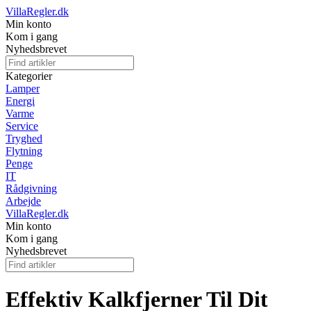
VillaRegler.dk
Min konto
Kom i gang
Nyhedsbrevet
Kategorier
Lamper
Energi
Varme
Service
Tryghed
Flytning
Penge
IT
Rådgivning
Arbejde
VillaRegler.dk
Min konto
Kom i gang
Nyhedsbrevet
Effektiv Kalkfjerner Til Dit