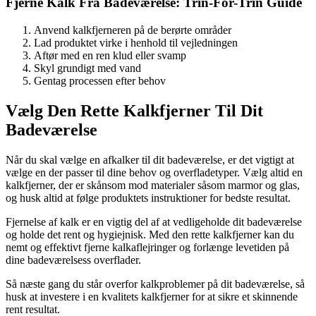
Fjerne Kalk Fra Badeværelse: Trin-For-Trin Guide
Anvend kalkfjerneren på de berørte områder
Lad produktet virke i henhold til vejledningen
Aftør med en ren klud eller svamp
Skyl grundigt med vand
Gentag processen efter behov
Vælg Den Rette Kalkfjerner Til Dit
Badeværelse
Når du skal vælge en afkalker til dit badeværelse, er det vigtigt at
vælge en der passer til dine behov og overfladetyper. Vælg altid en
kalkfjerner, der er skånsom mod materialer såsom marmor og glas,
og husk altid at følge produktets instruktioner for bedste resultat.
Fjernelse af kalk er en vigtig del af at vedligeholde dit badeværelse
og holde det rent og hygiejnisk. Med den rette kalkfjerner kan du
nemt og effektivt fjerne kalkaflejringer og forlænge levetiden på
dine badeværelsess overflader.
Så næste gang du står overfor kalkproblemer på dit badeværelse, så
husk at investere i en kvalitets kalkfjerner for at sikre et skinnende
rent resultat.