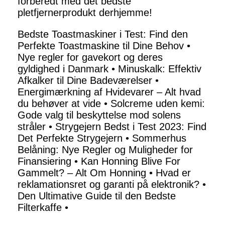
forberedt med det bedste
pletfjernerprodukt derhjemme!
Bedste Toastmaskiner i Test: Find den
Perfekte Toastmaskine til Dine Behov
•
Nye regler for gavekort og deres
gyldighed i Danmark
•
Minuskalk: Effektiv
Afkalker til Dine Badeværelser
•
Energimærkning af Hvidevarer – Alt hvad
du behøver at vide
•
Solcreme uden kemi:
Gode valg til beskyttelse mod solens
stråler
•
Strygejern Bedst i Test 2023: Find
Det Perfekte Strygejern
•
Sommerhus
Belåning: Nye Regler og Muligheder for
Finansiering
•
Kan Honning Blive For
Gammelt? – Alt Om Honning
•
Hvad er
reklamationsret og garanti på elektronik?
•
Den Ultimative Guide til den Bedste
Filterkaffe
•