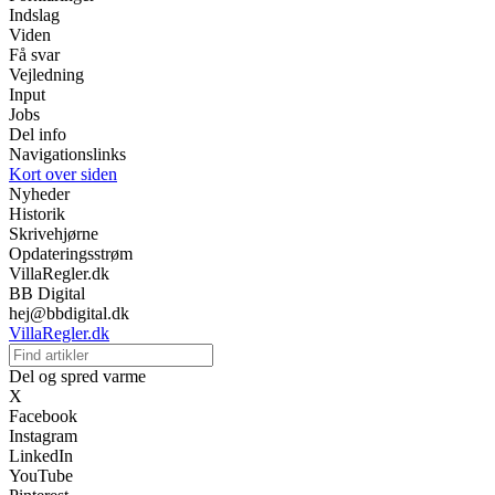
Indslag
Viden
Få svar
Vejledning
Input
Jobs
Del info
Navigationslinks
Kort over siden
Nyheder
Historik
Skrivehjørne
Opdateringsstrøm
VillaRegler.dk
BB Digital
hej@bbdigital.dk
VillaRegler.dk
Del og spred varme
X
Facebook
Instagram
LinkedIn
YouTube