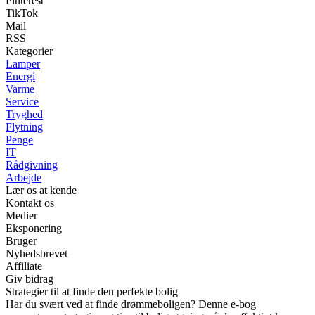
Pinterest
TikTok
Mail
RSS
Kategorier
Lamper
Energi
Varme
Service
Tryghed
Flytning
Penge
IT
Rådgivning
Arbejde
Lær os at kende
Kontakt os
Medier
Eksponering
Bruger
Nyhedsbrevet
Affiliate
Giv bidrag
Strategier til at finde den perfekte bolig
Har du svært ved at finde drømmeboligen? Denne e-bog