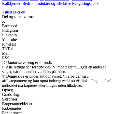
Kalkfjerner: Bedste Produkter og Effektive Rengøringstips
•
VillaRegler.dk
Del og spred varme
X
Facebook
Instagram
LinkedIn
YouTube
Pinterest
TikTok
Mail
RSS
© Uautoriseret brug er forbudt.
© Alle rettigheder forbeholdes. Vi modtager muligvis en andel af
salget, når du handler via links på siden.
© Denne side er underlagt ophavsret. Vi arbejder med
affiliatepartnere og kan opnå indtægt ved køb via links. Ingen del af
indholdet må kopieres eller bruges uden tilladelse.
Oplæg
Gratis ting
Særpriser
Brugeranmeldelser
Købeguides
Forklaringer