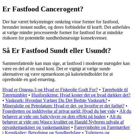
Er Fastfood Cancerogent?
Der har været bekymringer omkring visse former for fastfood,
herunder instant nudler, og deres forbindelse til kræft. Det anbefales
at vælge mindre processerede former for fastfood for at mindske
risikoen for potentielle sundhedsmæssige konsekvenser.
Så Er Fastfood Sundt eller Usundt?
Sammenfattende kan man sige, at fastfood i moderate mængder kan
være en del af en sund kost. Det er vigtigt at vælge sunde
alternativer og være opmærksom på kalorieindholdet for at
opretholde en god ernæring.
Hvad er Omega-3 og Hvad er Fiskeolie Godt For?
•
Tørrebolde til
Tørretumbler
•
Husforsikring: Hvad koster det og hvad dækker det?
•
Vaskeark: Hvordan Vælger Du Det Bedste Vaskeark?
•
Mineralolie og Petrolatum: Hvad er det, og hvorfor er det farligt?
•
Fogedretten og inddrivelse af privat gæld: Hvad du bør vide
•
Alt du
behøver at vide om Salicylsyre og dets effekt på huden
•
Alt du
behøver at vide om Wasco kvalitet og Harald Nyborgs udvalg af
opvaskemaskiner og vaskemaskiner
•
Faresymboler og Faremærker
i Kemikalier: Betydning og Sundhedsfare
•
Toiletrens og