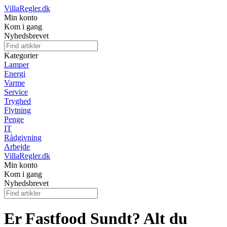
VillaRegler.dk
Min konto
Kom i gang
Nyhedsbrevet
Kategorier
Lamper
Energi
Varme
Service
Tryghed
Flytning
Penge
IT
Rådgivning
Arbejde
VillaRegler.dk
Min konto
Kom i gang
Nyhedsbrevet
Er Fastfood Sundt? Alt du