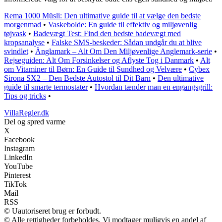
Rema 1000 Müsli: Den ultimative guide til at vælge den bedste
morgenmad
•
Vaskebolde: En guide til effektiv og miljøvenlig
tøjvask
•
Badevægt Test: Find den bedste badevægt med
kropsanalyse
•
Falske SMS-beskeder: Sådan undgår du at blive
svindlet
•
Änglamark – Alt Om Den Miljøvenlige Anglemark-serie
•
Rejseguiden: Alt Om Forsinkelser og Aflyste Tog i Danmark
•
Alt
om Vitaminer til Børn: En Guide til Sundhed og Velvære
•
Cybex
Sirona SX2 – Den Bedste Autostol til Dit Barn
•
Den ultimative
guide til smarte termostater
•
Hvordan tænder man en engangsgrill:
Tips og tricks
•
VillaRegler.dk
Del og spred varme
X
Facebook
Instagram
LinkedIn
YouTube
Pinterest
TikTok
Mail
RSS
© Uautoriseret brug er forbudt.
© Alle rettigheder forbeholdes. Vi modtager muligvis en andel af