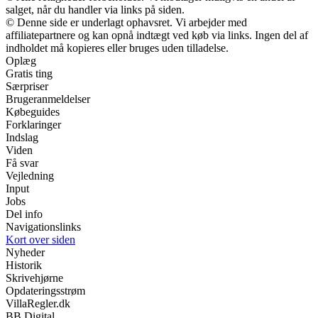
salget, når du handler via links på siden.
© Denne side er underlagt ophavsret. Vi arbejder med
affiliatepartnere og kan opnå indtægt ved køb via links. Ingen del af
indholdet må kopieres eller bruges uden tilladelse.
Oplæg
Gratis ting
Særpriser
Brugeranmeldelser
Købeguides
Forklaringer
Indslag
Viden
Få svar
Vejledning
Input
Jobs
Del info
Navigationslinks
Kort over siden
Nyheder
Historik
Skrivehjørne
Opdateringsstrøm
VillaRegler.dk
BB Digital