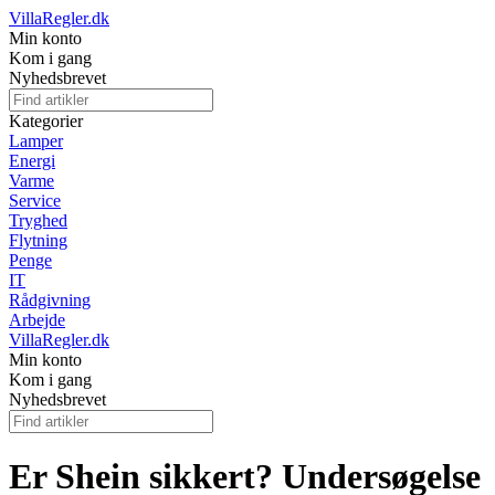
VillaRegler.dk
Min konto
Kom i gang
Nyhedsbrevet
Kategorier
Lamper
Energi
Varme
Service
Tryghed
Flytning
Penge
IT
Rådgivning
Arbejde
VillaRegler.dk
Min konto
Kom i gang
Nyhedsbrevet
Er Shein sikkert? Undersøgelse