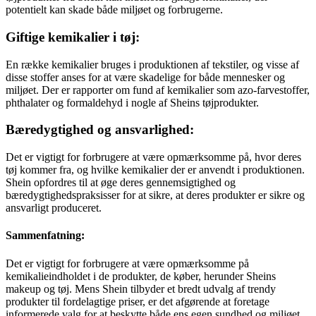
potentielt kan skade både miljøet og forbrugerne.
Giftige kemikalier i tøj:
En række kemikalier bruges i produktionen af tekstiler, og visse af
disse stoffer anses for at være skadelige for både mennesker og
miljøet. Der er rapporter om fund af kemikalier som azo-farvestoffer,
phthalater og formaldehyd i nogle af Sheins tøjprodukter.
Bæredygtighed og ansvarlighed:
Det er vigtigt for forbrugere at være opmærksomme på, hvor deres
tøj kommer fra, og hvilke kemikalier der er anvendt i produktionen.
Shein opfordres til at øge deres gennemsigtighed og
bæredygtighedspraksisser for at sikre, at deres produkter er sikre og
ansvarligt produceret.
Sammenfatning:
Det er vigtigt for forbrugere at være opmærksomme på
kemikalieindholdet i de produkter, de køber, herunder Sheins
makeup og tøj. Mens Shein tilbyder et bredt udvalg af trendy
produkter til fordelagtige priser, er det afgørende at foretage
informerede valg for at beskytte både ens egen sundhed og miljøet.