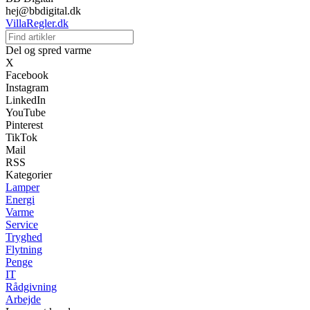
hej@bbdigital.dk
VillaRegler.dk
Del og spred varme
X
Facebook
Instagram
LinkedIn
YouTube
Pinterest
TikTok
Mail
RSS
Kategorier
Lamper
Energi
Varme
Service
Tryghed
Flytning
Penge
IT
Rådgivning
Arbejde