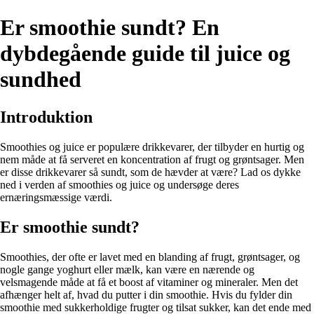
Er smoothie sundt? En
dybdegående guide til juice og
sundhed
Introduktion
Smoothies og juice er populære drikkevarer, der tilbyder en hurtig og
nem måde at få serveret en koncentration af frugt og grøntsager. Men
er disse drikkevarer så sundt, som de hævder at være? Lad os dykke
ned i verden af smoothies og juice og undersøge deres
ernæringsmæssige værdi.
Er smoothie sundt?
Smoothies, der ofte er lavet med en blanding af frugt, grøntsager, og
nogle gange yoghurt eller mælk, kan være en nærende og
velsmagende måde at få et boost af vitaminer og mineraler. Men det
afhænger helt af, hvad du putter i din smoothie. Hvis du fylder din
smoothie med sukkerholdige frugter og tilsat sukker, kan det ende med