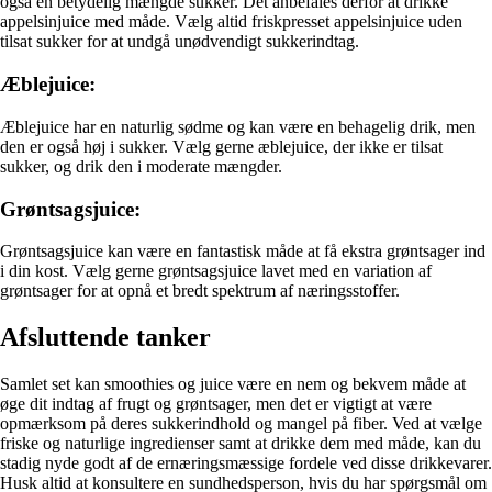
også en betydelig mængde sukker. Det anbefales derfor at drikke
appelsinjuice med måde. Vælg altid friskpresset appelsinjuice uden
tilsat sukker for at undgå unødvendigt sukkerindtag.
Æblejuice:
Æblejuice har en naturlig sødme og kan være en behagelig drik, men
den er også høj i sukker. Vælg gerne æblejuice, der ikke er tilsat
sukker, og drik den i moderate mængder.
Grøntsagsjuice:
Grøntsagsjuice kan være en fantastisk måde at få ekstra grøntsager ind
i din kost. Vælg gerne grøntsagsjuice lavet med en variation af
grøntsager for at opnå et bredt spektrum af næringsstoffer.
Afsluttende tanker
Samlet set kan smoothies og juice være en nem og bekvem måde at
øge dit indtag af frugt og grøntsager, men det er vigtigt at være
opmærksom på deres sukkerindhold og mangel på fiber. Ved at vælge
friske og naturlige ingredienser samt at drikke dem med måde, kan du
stadig nyde godt af de ernæringsmæssige fordele ved disse drikkevarer.
Husk altid at konsultere en sundhedsperson, hvis du har spørgsmål om