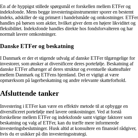
En af de hyppigst stillede spørgsmål er forskellen mellem ETFer og
indeksfonde. Mens begge investeringsinstrumenter sporer en bestemt
indeks, adskiller de sig primært i handelsmåde og omkostninger. ETFer
handles på børsen som aktier, hvilket giver dem en højere likviditet og
fleksibilitet. Indeksfonde handles direkte hos fondsforvalteren og har
normalt lavere omkostninger.
Danske ETFer og beskatning
I Danmark er der et stigende udvalg af danske ETFer tilgængelige for
investorer, som ønsker at diversificere deres portefølje. Beskatning af
danske ETFer afhænger af deres struktur og eventuelle skatteaftaler
mellem Danmark og ETFens hjemland. Det er vigtigt at være
opmærksom på lagerbeskatning og andre relevante skatteforhold.
Afsluttende tanker
Investering i ETFer kan være en effektiv metode til at opbygge en
diversificeret portefølje med lavere omkostninger. Ved at forstå
forskellene mellem ETFer og indeksfonde samt vigtige faktorer som
beskatning og valg af ETFer, kan du træffe mere informerede
investeringsbeslutninger. Husk altid at konsultere en finansiel rådgiver,
hvis du er usikker på din investeringsstrategi.