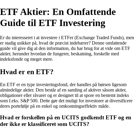
ETF Aktier: En Omfattende
Guide til ETF Investering
Er du interesseret i at investere i ETFer (Exchange Traded Funds), men
er stadig usikker på, hvad de præcist indebærer? Denne omfattende
guide vil give dig al den information, du har brug for at vide om ETF
aktier, herunder hvordan de fungerer, beskatning, forskelle med
indeksfonde og meget mere.
Hvad er en ETF?
En ETF er en type investeringsfond, der handles på børsen ligesom
almindelige aktier. Den består af en samling af aktiver såsom aktier,
obligationer eller råvarer og er designet til at spore en bestemt indeks
som f.eks. S&P 500. Dette gør det muligt for investorer at diversificere
deres portefølje på en enkel og omkostningseffektiv måde.
Hvad er forskellen på en UCITS godkendt ETF og en
der ikke er klassificeret som UCITS?