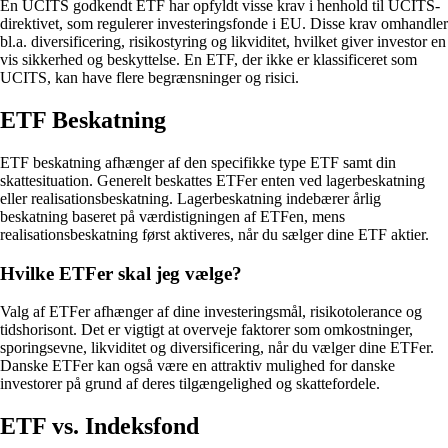
En UCITS godkendt ETF har opfyldt visse krav i henhold til UCITS-
direktivet, som regulerer investeringsfonde i EU. Disse krav omhandler
bl.a. diversificering, risikostyring og likviditet, hvilket giver investor en
vis sikkerhed og beskyttelse. En ETF, der ikke er klassificeret som
UCITS, kan have flere begrænsninger og risici.
ETF Beskatning
ETF beskatning afhænger af den specifikke type ETF samt din
skattesituation. Generelt beskattes ETFer enten ved lagerbeskatning
eller realisationsbeskatning. Lagerbeskatning indebærer årlig
beskatning baseret på værdistigningen af ETFen, mens
realisationsbeskatning først aktiveres, når du sælger dine ETF aktier.
Hvilke ETFer skal jeg vælge?
Valg af ETFer afhænger af dine investeringsmål, risikotolerance og
tidshorisont. Det er vigtigt at overveje faktorer som omkostninger,
sporingsevne, likviditet og diversificering, når du vælger dine ETFer.
Danske ETFer kan også være en attraktiv mulighed for danske
investorer på grund af deres tilgængelighed og skattefordele.
ETF vs. Indeksfond