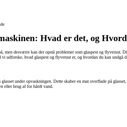
jde
emaskinen: Hvad er det, og Hvor
på, men desværre kan der opstå problemer som glaspest og flyverust. Di
il vi udforske, hvad glaspest og flyverust er, og hvordan du kan undgå d
å glasset under opvaskningen. Dette skaber en mat overflade på glasset,
 eller brug af for hårdt vand.