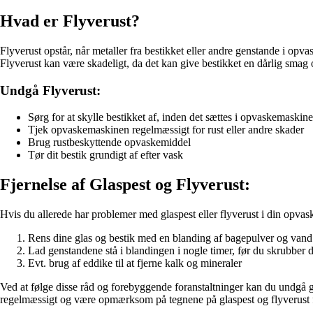
Hvad er Flyverust?
Flyverust opstår, når metaller fra bestikket eller andre genstande i opv
Flyverust kan være skadeligt, da det kan give bestikket en dårlig sma
Undgå Flyverust:
Sørg for at skylle bestikket af, inden det sættes i opvaskemaskin
Tjek opvaskemaskinen regelmæssigt for rust eller andre skader
Brug rustbeskyttende opvaskemiddel
Tør dit bestik grundigt af efter vask
Fjernelse af Glaspest og Flyverust:
Hvis du allerede har problemer med glaspest eller flyverust i din opvaske
Rens dine glas og bestik med en blanding af bagepulver og vand
Lad genstandene stå i blandingen i nogle timer, før du skrubber
Evt. brug af eddike til at fjerne kalk og mineraler
Ved at følge disse råd og forebyggende foranstaltninger kan du undgå gl
regelmæssigt og være opmærksom på tegnene på glaspest og flyverust f