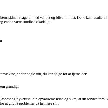
askemaskinen reagerer med vandet og bliver til rust. Dette kan resultere 
g og endda være sundhedsskadeligt.
en
maskine, er der nogle trin, du kan følge for at fjerne det:
 dem grundigt
aspest og flyverust i din opvaskemaskine og sikre, at dit service forbl
or at undgå problemer på længere sigt.