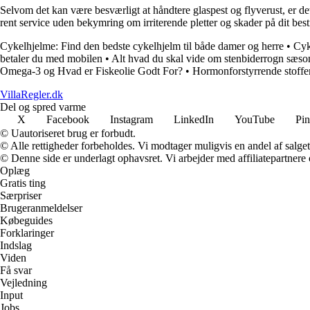
Selvom det kan være besværligt at håndtere glaspest og flyverust, er de
rent service uden bekymring om irriterende pletter og skader på dit best
Cykelhjelme: Find den bedste cykelhjelm til både damer og herre
•
Cyk
betaler du med mobilen
•
Alt hvad du skal vide om stenbiderrogn sæso
Omega-3 og Hvad er Fiskeolie Godt For?
•
Hormonforstyrrende stoffe
VillaRegler.dk
Del og spred varme
X
Facebook
Instagram
LinkedIn
YouTube
Pin
© Uautoriseret brug er forbudt.
© Alle rettigheder forbeholdes. Vi modtager muligvis en andel af salget,
© Denne side er underlagt ophavsret. Vi arbejder med affiliatepartnere 
Oplæg
Gratis ting
Særpriser
Brugeranmeldelser
Købeguides
Forklaringer
Indslag
Viden
Få svar
Vejledning
Input
Jobs