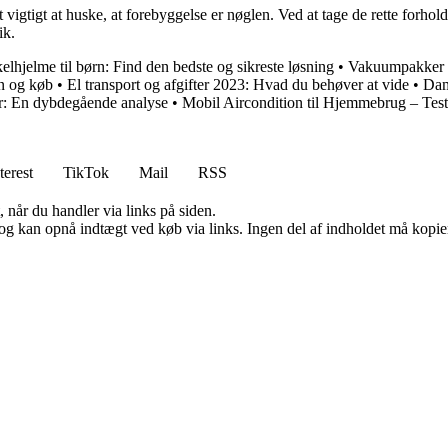
t vigtigt at huske, at forebyggelse er nøglen. Ved at tage de rette for
ik.
elhjelme til børn: Find den bedste og sikreste løsning
•
Vakuumpakker 
n og køb
•
El transport og afgifter 2023: Hvad du behøver at vide
•
Dam
r: En dybdegående analyse
•
Mobil Aircondition til Hjemmebrug – Tes
terest
TikTok
Mail
RSS
 når du handler via links på siden.
og kan opnå indtægt ved køb via links. Ingen del af indholdet må kopiere