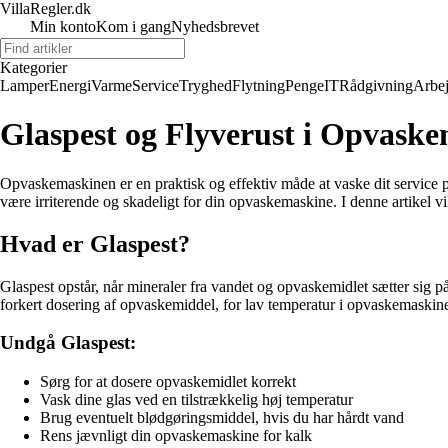
VillaRegler.dk
Min konto
Kom i gang
Nyhedsbrevet
Kategorier
Lamper
Energi
Varme
Service
Tryghed
Flytning
Penge
IT
Rådgivning
Arbe
Glaspest og Flyverust i Opvask
Opvaskemaskinen er en praktisk og effektiv måde at vaske dit service 
være irriterende og skadeligt for din opvaskemaskine. I denne artikel v
Hvad er Glaspest?
Glaspest opstår, når mineraler fra vandet og opvaskemidlet sætter sig p
forkert dosering af opvaskemiddel, for lav temperatur i opvaskemaskinen
Undgå Glaspest:
Sørg for at dosere opvaskemidlet korrekt
Vask dine glas ved en tilstrækkelig høj temperatur
Brug eventuelt blødgøringsmiddel, hvis du har hårdt vand
Rens jævnligt din opvaskemaskine for kalk