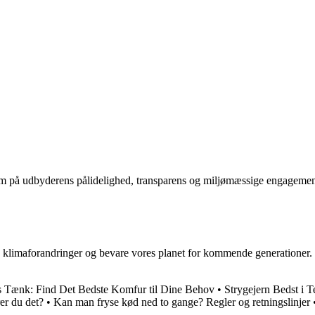
som på udbyderens pålidelighed, transparens og miljømæssige engagemen
e klimaforandringer og bevare vores planet for kommende generationer. 
s Tænk: Find Det Bedste Komfur til Dine Behov
•
Strygejern Bedst i T
er du det?
•
Kan man fryse kød ned to gange? Regler og retningslinjer