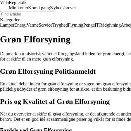
VillaRegler.dk
Min konto
Kom i gang
Nyhedsbrevet
Kategorier
Lamper
Energi
Varme
Service
Tryghed
Flytning
Penge
IT
Rådgivning
Arbe
Grøn Elforsyning
Danmark har historisk været et foregangsland inden for grøn energi, 
for at skifte til en mere grøn elforsyning.
Grøn Elforsyning Politianmeldt
En aktuel debat inden for grøn elforsyning er sagen om grøn elforsyning
pålidelig udbyder af grøn elforsyning for at sikre, at din beslutning bidra
Pris og Kvalitet af Grøn Elforsyning
Når du overvejer at skifte til grøn elforsyning, er det afgørende at und
behov. Det er en god idé at sammenligne priser og vilkår for at finde de
Fordele ved Grøn Elforsyning