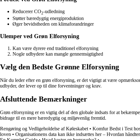
Reducerer CO
-udledning
2
Støtter bæredygtig energiproduktion
Øger bevidstheden om klimaforandringer
Ulemper ved Grøn Elforsyning
Kan være dyrere end traditionel elforsyning
Nogle udbydere kan mangle gennemsigtighed
Vælg den Bedste Grønne Elforsyning
Når du leder efter en grøn elforsyning, er det vigtigt at være opmærk
udbyder, der lever op til dine forventninger og krav.
Afsluttende Bemærkninger
Grøn elforsyning er en vigtig del af den globale indsats for at bekæmp
bidrage til en mere bæredygtig og miljøvenlig fremtid.
Rengøring og Vedligeholdelse af Køleskabet
•
Komfur Bedst i Test ho
loven
•
Organisationens data kan ikke indsættes her – Hvordan håndter
En Komplet Guide
•
Hvad koster en begravelse?
•