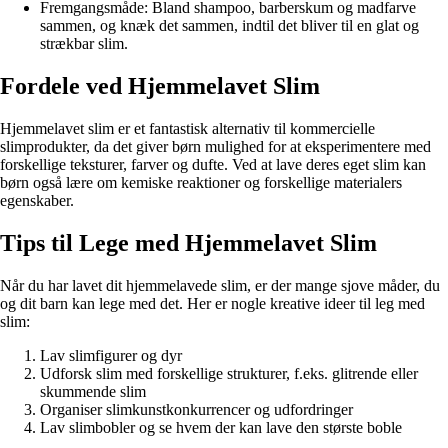
Fremgangsmåde: Bland shampoo, barberskum og madfarve
sammen, og knæk det sammen, indtil det bliver til en glat og
strækbar slim.
Fordele ved Hjemmelavet Slim
Hjemmelavet slim er et fantastisk alternativ til kommercielle
slimprodukter, da det giver børn mulighed for at eksperimentere med
forskellige teksturer, farver og dufte. Ved at lave deres eget slim kan
børn også lære om kemiske reaktioner og forskellige materialers
egenskaber.
Tips til Lege med Hjemmelavet Slim
Når du har lavet dit hjemmelavede slim, er der mange sjove måder, du
og dit barn kan lege med det. Her er nogle kreative ideer til leg med
slim:
Lav slimfigurer og dyr
Udforsk slim med forskellige strukturer, f.eks. glitrende eller
skummende slim
Organiser slimkunstkonkurrencer og udfordringer
Lav slimbobler og se hvem der kan lave den største boble