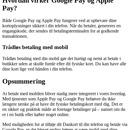
Hvordan virker Google Pay og Apple
Pay?
Både Google Pay og Apple Pay fungerer ved at opbevare dine
kortoplysninger sikkert i din telefon. Når du betaler, genereres en
engangskode, der sendes til betalingsterminalen for at godkende
transaktionen.
Trådløs betaling med mobil
Trådløs betaling med din mobil gør det hurtigt og nemt at betale i
butikker uden at skulle fumle efter dit fysiske kort. Du kan have alle
dine kort lige ved hånden i din telefon.
Opsummering
At betale med mobilen bliver stadig mere integreret i vores hverdag.
Med tjenester som Apple Pay og Google Pay behøver du ikke
længere tænke på at have dit fysiske betalingskort med dig. Det er
en sikker og praktisk måde at foretage betalinger på – uanset om du
er i en butik eller køber noget online.
Med muligheden for at tilføje dit Dankort til din telefon og betale via
Google Pay, er det blevet endnu lettere at være mobil med dine