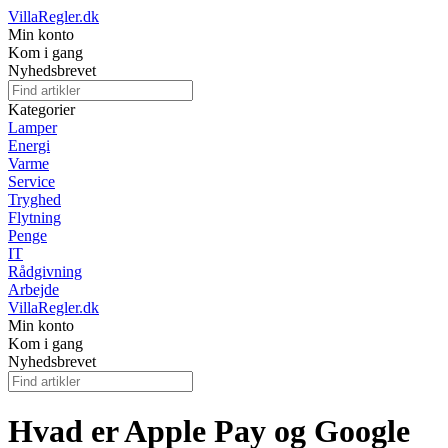
VillaRegler.dk
Min konto
Kom i gang
Nyhedsbrevet
Kategorier
Lamper
Energi
Varme
Service
Tryghed
Flytning
Penge
IT
Rådgivning
Arbejde
VillaRegler.dk
Min konto
Kom i gang
Nyhedsbrevet
Hvad er Apple Pay og Google