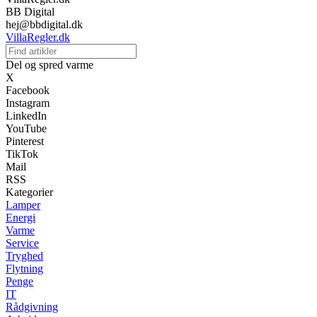
BB Digital
hej@bbdigital.dk
VillaRegler.dk
Del og spred varme
X
Facebook
Instagram
LinkedIn
YouTube
Pinterest
TikTok
Mail
RSS
Kategorier
Lamper
Energi
Varme
Service
Tryghed
Flytning
Penge
IT
Rådgivning