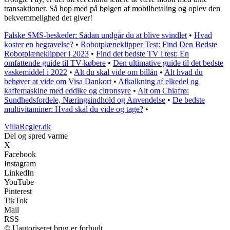
transaktioner. Så hop med på bølgen af mobilbetaling og oplev den
bekvemmelighed det giver!
Falske SMS-beskeder: Sådan undgår du at blive svindlet
•
Hvad
koster en begravelse?
•
Robotplæneklipper Test: Find Den Bedste
Robotplæneklipper i 2023
•
Find det bedste TV i test: En
omfattende guide til TV-købere
•
Den ultimative guide til det bedste
vaskemiddel i 2022
•
Alt du skal vide om billån
•
Alt hvad du
behøver at vide om Visa Dankort
•
Afkalkning af elkedel og
kaffemaskine med eddike og citronsyre
•
Alt om Chiafrø:
Sundhedsfordele, Næringsindhold og Anvendelse
•
De bedste
multivitaminer: Hvad skal du vide og tage?
•
VillaRegler.dk
Del og spred varme
X
Facebook
Instagram
LinkedIn
YouTube
Pinterest
TikTok
Mail
RSS
© Uautoriseret brug er forbudt.