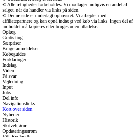
© Alle rettigheder forbeholdes. Vi modtager muligvis en andel af
salget, når du handler via links på siden.
© Denne side er underlagt ophavsret. Vi arbejder med
affiliatepartnere og kan opnå indtægt ved køb via links. Ingen del af
indholdet må kopieres eller bruges uden tilladelse.
Oplæg
Gratis ting
Særpriser
Brugeranmeldelser
Købeguides
Forklaringer
Indslag
Viden
Få svar
Vejledning
Input
Jobs
Del info
Navigationslinks
Kort over siden
Nyheder
Historik
Skrivehjørne
Opdateringsstrøm
VillaRegler.dk