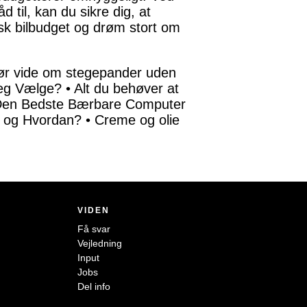
d til, kan du sikre dig, at
isk bilbudget og drøm stort om
bør vide om stegepander uden
Jeg Vælge?
•
Alt du behøver at
Den Bedste Bærbare Computer
s og Hvordan?
•
Creme og olie
VIDEN
Få svar
Vejledning
Input
Jobs
Del info