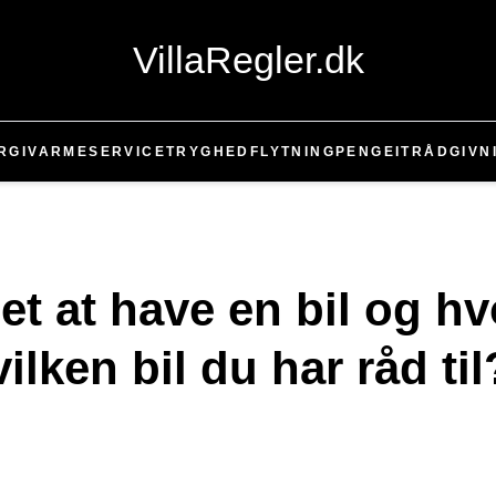
VillaRegler.dk
RGI
VARME
SERVICE
TRYGHED
FLYTNING
PENGE
IT
RÅDGIVN
et at have en bil og h
vilken bil du har råd til