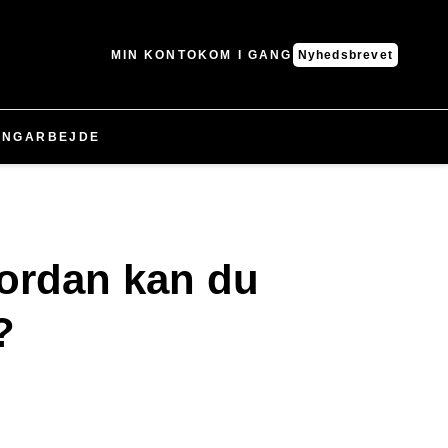
MIN KONTO
KOM I GANG
Nyhedsbrevet
ING
ARBEJDE
vordan kan du
?