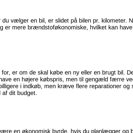
r du vælger en bil, er slidet på bilen pr. kilometer
og er mere brændstoføkonomiske, hvilket kan have e
or, er om de skal købe en ny eller en brugt bil. D
k have en højere købspris, men til gengæld færre v
billigere i indkøb, men kræve flere reparationer o
 af dit budget.
t være en økonomisk byrde, hvis du planlægger og 