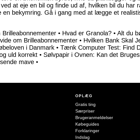
ved at eje en bil og finde ud af, hvilken bil du har rå
ke en bekymring. Gå i gang med at lægge et realist
m Brilleabonnementer
•
Hvad er Granola?
•
Alt du 
 vide om Brilleabonnementer
•
Hvilken Bank Skal 
 købeloven i Danmark
•
Tænk Computer Test: Find 
og uld korrekt
•
Sølvpapir i Ovnen: Kan det Bruge
voksende mave
•
OPLÆG
Gratis ting
Særpriser
Brugeranmeldelser
Købeguides
Forklaringer
Indslag