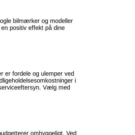
. Nogle bilmærker og modeller
n positiv effekt på dine
er er fordele og ulemper ved
edligeholdelsesomkostninger i
g serviceeftersyn. Vælg med
budgetterer omhyggeligt. Ved