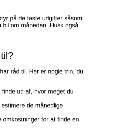
r styr på de faste udgifter såsom
e en bil om måneden. Husk også
til?
ar råd til. Her er nogle trin, du
t finde ud af, hvor meget du
at estimere de månedlige
 omkostninger for at finde en