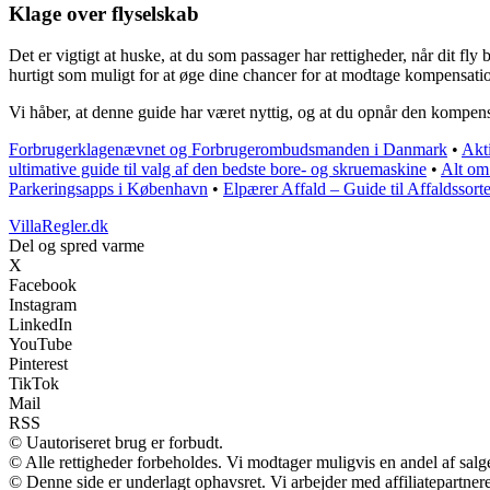
Klage over flyselskab
Det er vigtigt at huske, at du som passager har rettigheder, når dit fly
hurtigt som muligt for at øge dine chancer for at modtage kompensati
Vi håber, at denne guide har været nyttig, og at du opnår den kompensa
Forbrugerklagenævnet og Forbrugerombudsmanden i Danmark
•
Akt
ultimative guide til valg af den bedste bore- og skruemaskine
•
Alt om
Parkeringsapps i København
•
Elpærer Affald – Guide til Affaldssor
VillaRegler.dk
Del og spred varme
X
Facebook
Instagram
LinkedIn
YouTube
Pinterest
TikTok
Mail
RSS
© Uautoriseret brug er forbudt.
© Alle rettigheder forbeholdes. Vi modtager muligvis en andel af salge
© Denne side er underlagt ophavsret. Vi arbejder med affiliatepartnere