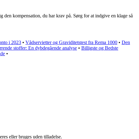
e dig den kompensation, du har krav på. Sørg for at indgive en klage så
onto i 2023
•
Vådservietter og Graviditetstest fra Rema 1000
•
Den
rende stoffer: En dybdegående analyse
•
Billigste og Bedste
ide
•
es eller bruges uden tilladelse.