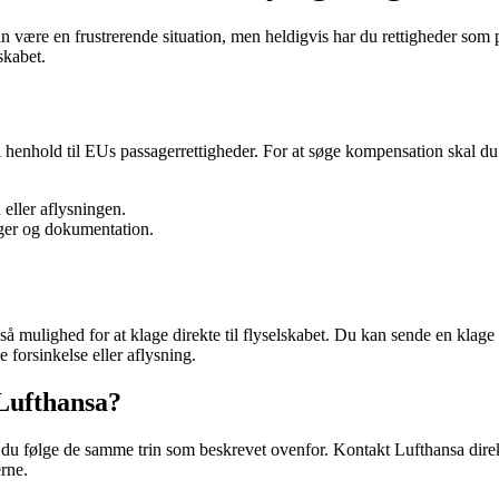
 kan være en frustrerende situation, men heldigvis har du rettigheder som
skabet.
on i henhold til EUs passagerrettigheder. For at søge kompensation skal d
eller aflysningen.
nger og dokumentation.
gså mulighed for at klage direkte til flyselskabet. Du kan sende en klage
 forsinkelse eller aflysning.
Lufthansa?
 du følge de samme trin som beskrevet ovenfor. Kontakt Lufthansa direkt
rne.