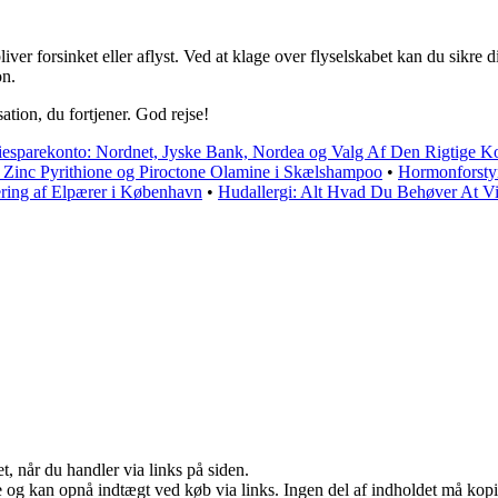
 bliver forsinket eller aflyst. Ved at klage over flyselskabet kan du sikr
on.
tion, du fortjener. God rejse!
iesparekonto: Nordnet, Jyske Bank, Nordea og Valg Af Den Rigtige K
 Zinc Pyrithione og Piroctone Olamine i Skælshampoo
•
Hormonforstyr
tering af Elpærer i København
•
Hudallergi: Alt Hvad Du Behøver At V
t, når du handler via links på siden.
 og kan opnå indtægt ved køb via links. Ingen del af indholdet må kopier