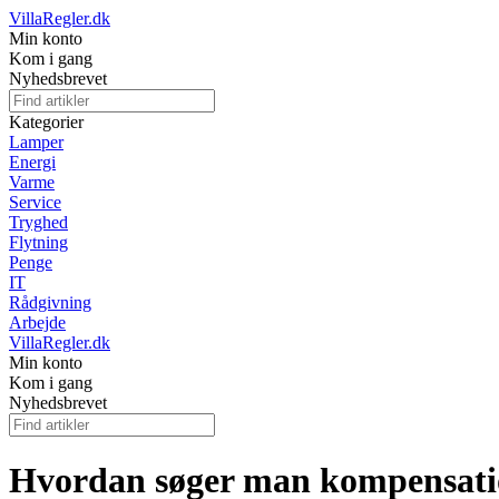
VillaRegler.dk
Min konto
Kom i gang
Nyhedsbrevet
Kategorier
Lamper
Energi
Varme
Service
Tryghed
Flytning
Penge
IT
Rådgivning
Arbejde
VillaRegler.dk
Min konto
Kom i gang
Nyhedsbrevet
Hvordan søger man kompensation 