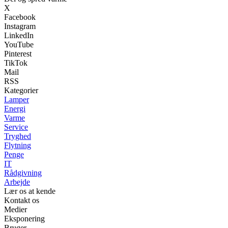
X
Facebook
Instagram
LinkedIn
YouTube
Pinterest
TikTok
Mail
RSS
Kategorier
Lamper
Energi
Varme
Service
Tryghed
Flytning
Penge
IT
Rådgivning
Arbejde
Lær os at kende
Kontakt os
Medier
Eksponering
Bruger