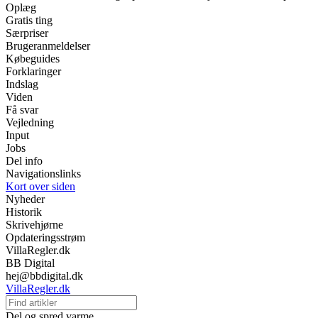
Oplæg
Gratis ting
Særpriser
Brugeranmeldelser
Købeguides
Forklaringer
Indslag
Viden
Få svar
Vejledning
Input
Jobs
Del info
Navigationslinks
Kort over siden
Nyheder
Historik
Skrivehjørne
Opdateringsstrøm
VillaRegler.dk
BB Digital
hej@bbdigital.dk
VillaRegler.dk
Del og spred varme