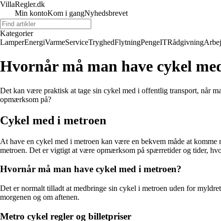
VillaRegler.dk
Min konto
Kom i gang
Nyhedsbrevet
Kategorier
Lamper
Energi
Varme
Service
Tryghed
Flytning
Penge
IT
Rådgivning
Arbe
Hvornår må man have cykel med 
Det kan være praktisk at tage sin cykel med i offentlig transport, når ma
opmærksom på?
Cykel med i metroen
At have en cykel med i metroen kan være en bekvem måde at komme rundt
metroen. Det er vigtigt at være opmærksom på spærretider og tider, hvor
Hvornår må man have cykel med i metroen?
Det er normalt tilladt at medbringe sin cykel i metroen uden for myldr
morgenen og om aftenen.
Metro cykel regler og billetpriser