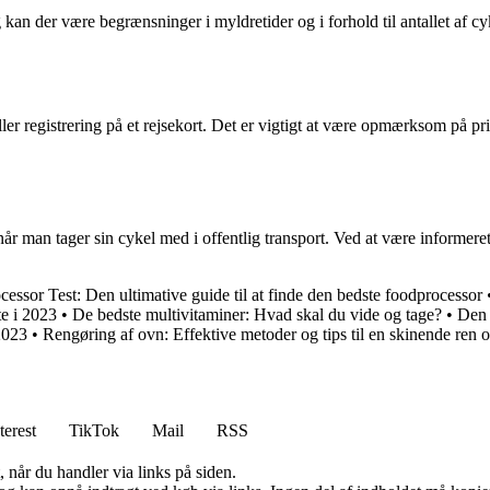
 kan der være begrænsninger i myldretider og i forhold til antallet af cyk
eller registrering på et rejsekort. Det er vigtigt at være opmærksom på 
når man tager sin cykel med i offentlig transport. Ved at være informer
essor Test: Den ultimative guide til at finde den bedste foodprocessor
te i 2023
•
De bedste multivitaminer: Hvad skal du vide og tage?
•
Den 
2023
•
Rengøring af ovn: Effektive metoder og tips til en skinende ren 
terest
TikTok
Mail
RSS
 når du handler via links på siden.