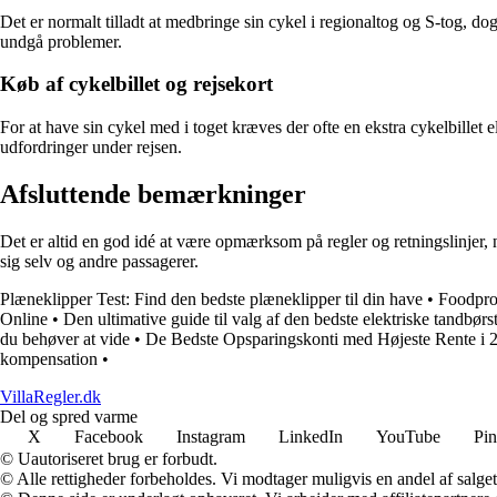
Det er normalt tilladt at medbringe sin cykel i regionaltog og S-tog, dog
undgå problemer.
Køb af cykelbillet og rejsekort
For at have sin cykel med i toget kræves der ofte en ekstra cykelbillet 
udfordringer under rejsen.
Afsluttende bemærkninger
Det er altid en god idé at være opmærksom på regler og retningslinjer, 
sig selv og andre passagerer.
Plæneklipper Test: Find den bedste plæneklipper til din have
•
Foodproc
Online
•
Den ultimative guide til valg af den bedste elektriske tandbørs
du behøver at vide
•
De Bedste Opsparingskonti med Højeste Rente i 
kompensation
•
VillaRegler.dk
Del og spred varme
X
Facebook
Instagram
LinkedIn
YouTube
Pin
© Uautoriseret brug er forbudt.
© Alle rettigheder forbeholdes. Vi modtager muligvis en andel af salget,