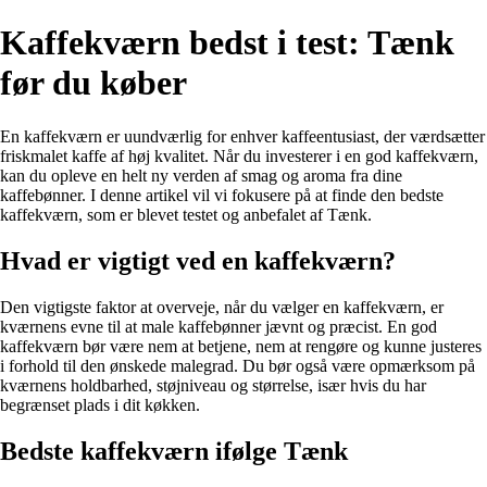
Kaffekværn bedst i test: Tænk
før du køber
En kaffekværn er uundværlig for enhver kaffeentusiast, der værdsætter
friskmalet kaffe af høj kvalitet. Når du investerer i en god kaffekværn,
kan du opleve en helt ny verden af smag og aroma fra dine
kaffebønner. I denne artikel vil vi fokusere på at finde den bedste
kaffekværn, som er blevet testet og anbefalet af Tænk.
Hvad er vigtigt ved en kaffekværn?
Den vigtigste faktor at overveje, når du vælger en kaffekværn, er
kværnens evne til at male kaffebønner jævnt og præcist. En god
kaffekværn bør være nem at betjene, nem at rengøre og kunne justeres
i forhold til den ønskede malegrad. Du bør også være opmærksom på
kværnens holdbarhed, støjniveau og størrelse, især hvis du har
begrænset plads i dit køkken.
Bedste kaffekværn ifølge Tænk