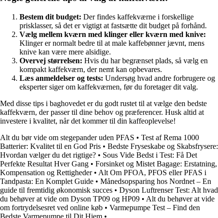
Bestem dit budget:
Der findes kaffekværne i forskellige
prisklasser, så det er vigtigt at fastsætte dit budget på forhånd.
Vælg mellem kværn med klinger eller kværn med knive:
Klinger er normalt bedre til at male kaffebønner jævnt, mens
knive kan være mere alsidige.
Overvej størrelsen:
Hvis du har begrænset plads, så vælg en
kompakt kaffekværn, der nemt kan opbevares.
Læs anmeldelser og tests:
Undersøg hvad andre forbrugere og
eksperter siger om kaffekværnen, før du foretager dit valg.
Med disse tips i baghovedet er du godt rustet til at vælge den bedste
kaffekværn, der passer til dine behov og præferencer. Husk altid at
investere i kvalitet, når det kommer til din kaffeoplevelse!
Alt du bør vide om stegepander uden PFAS
•
Test af Rema 1000
Batterier: Kvalitet til en God Pris
•
Bedste Fryseskabe og Skabsfrysere:
Hvordan vælger du det rigtige?
•
Sous Vide Bedst i Test: Få Det
Perfekte Resultat Hver Gang
•
Forsinket og Mistet Bagage: Erstatning,
Kompensation og Rettigheder
•
Alt Om PFOA, PFOS eller PFAS i
Tandpasta: En Komplet Guide
•
Månedsopsparing hos Nordnet – En
guide til fremtidig økonomisk succes
•
Dyson Luftrenser Test: Alt hvad
du behøver at vide om Dyson TP09 og HP09
•
Alt du behøver at vide
om fortrydelsesret ved online køb
•
Varmepumpe Test – Find den
Bedste Varmepumpe til Dit Hjem
•