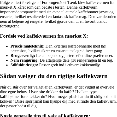
Ifølge en test foretaget af Forbrugerrådet Tænk blev kaffekværnen fra
mærket X kåret som den bedste i testen. Denne kaffekværn
imponerede testpanelet med sin evne til at male kaffebønner jævnt og
ensartet, hvilket resulterede i en fantastisk kaffesmag. Den var desuden
nem at betjene og rengøre, hvilket gjorde den til en favorit blandt
forbrugerne.
Fordele ved kaffekværnen fra mærket X:
Præcis maleteknik:
Den kværner kaffebønnerne med høj
præcision, hvilket sikrer en ensartet malegrad hver gang.
Brugervenlig:
Let at betjene og justere efter dine præferencer.
Nem rengøring:
De aftagelige dele gør rengøringen til en leg.
Stilfuldt design:
Passer godt ind i ethvert køkkenmiljø.
Sådan vælger du den rigtige kaffekværn
Når du står over for valget af en kaffekværn, er det vigtigt at overveje
dine egne behov. Hvor ofte drikker du kaffe? Hvilken type
kaffebønner foretrækker du? Hvor meget plads har du til rådighed i dit
køkken? Disse spørgsmål kan hjælpe dig med at finde den kaffekværn,
der passer bedst til dig.
Nogle generelle tips til valg af kaffekværn: