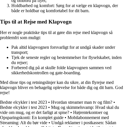
og ombord på flyet;
Holdbarhed og komfort: Sørg for at vælge en klapvogn, der
både er holdbar og komfortabel for dit barn.
Tips til at Rejse med Klapvogn
Her er nogle praktiske tips til at gøre din rejse med klapvogn så
problemfri som muligt:
Pak altid klapvognen forsvarligt for at undgå skader under
transport;
Tjek de seneste regler og bestemmelser for flyselskabet, inden
du rejser;
Forbered dig på at skulle folde klapvognen sammen ved
sikkerhedskontrollen og gate-boarding.
Med disse tips og retningslinjer kan du sikre, at din flyrejse med
klapvogn bliver en behagelig oplevelse for både dig og dit barn. God
rejse!
Bedste elcykler i test 2023
•
Hvordan streamer man tv og film?
•
Bedste elcykler i test 2023
•
Mug og skimmelsvamp: Hvad skal du
vide om mug, og er det farligt at spise?
•
Højrentekontoer og
Opsparingskonti: En komplet guide
•
Mobilabonnement med
Streaming: Alt du bør vide
•
Undgå reklamer i postkassen: Sådan