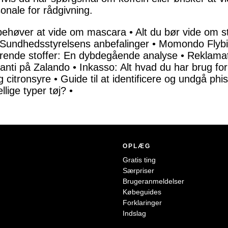
onale for rådgivning.
 behøver at vide om mascara
•
Alt du bør vide om
Sundhedsstyrelsens anbefalinger
•
Momondo Flybil
rende stoffer: En dybdegående analyse
•
Reklamat
anti på Zalando
•
Inkasso: Alt hvad du har brug for
 citronsyre
•
Guide til at identificere og undgå phi
llige typer tøj?
•
OPLÆG
Gratis ting
Særpriser
Brugeranmeldelser
Købeguides
Forklaringer
Indslag