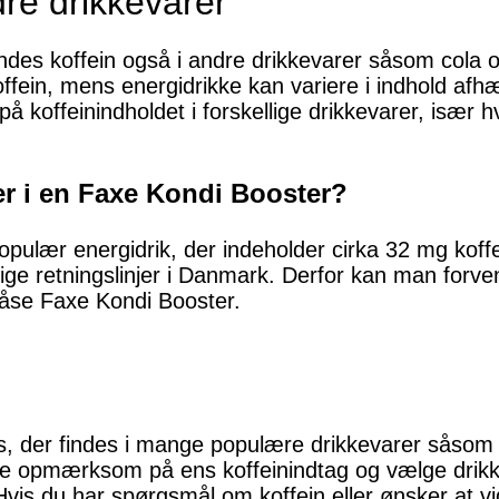
dre drikkevarer
indes koffein også i andre drikkevarer såsom cola
fein, mens energidrikke kan variere i indhold afh
 koffeinindholdet i forskellige drikkevarer, især h
er i en Faxe Kondi Booster?
ulær energidrik, der indeholder cirka 32 mg koffein
ge retningslinjer i Danmark. Derfor kan man forve
 dåse Faxe Kondi Booster.
ns, der findes i mange populære drikkevarer såsom 
ære opmærksom på ens koffeinindtag og vælge drik
. Hvis du har spørgsmål om koffein eller ønsker at