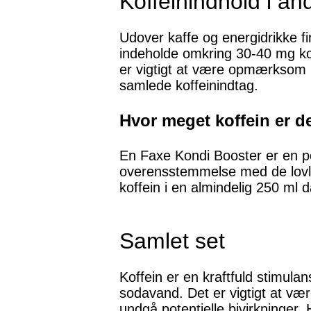
Koffeinindhold i an
Udover kaffe og energidrikke f
indeholde omkring 30-40 mg kof
er vigtigt at være opmærksom på
samlede koffeinindtag.
Hvor meget koffein er d
En Faxe Kondi Booster er en pop
overensstemmelse med de lovli
koffein i en almindelig 250 ml
Samlet set
Koffein er en kraftfuld stimula
sodavand. Det er vigtigt at v
undgå potentielle bivirkninger