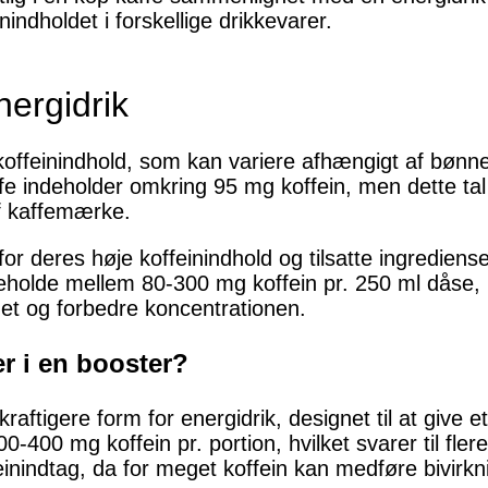
ndholdet i forskellige drikkevarer.
nergidrik
ge koffeinindhold, som kan variere afhængigt af bø
fe indeholder omkring 95 mg koffein, men dette tal
af kaffemærke.
or deres høje koffeinindhold og tilsatte ingrediens
deholde mellem 80-300 mg koffein pr. 250 ml dåse,
auet og forbedre koncentrationen.
er i en booster?
kraftigere form for energidrik, designet til at give e
0-400 mg koffein pr. portion, hvilket svarer til flere
indtag, da for meget koffein kan medføre bivirkn