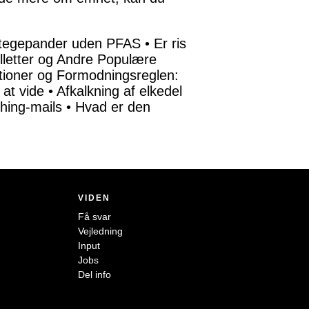
 stegepander uden PFAS
•
Er ris
letter og Andre Populære
ioner og Formodningsreglen:
 at vide
•
Afkalkning af elkedel
shing-mails
•
Hvad er den
VIDEN
Få svar
Vejledning
Input
Jobs
Del info