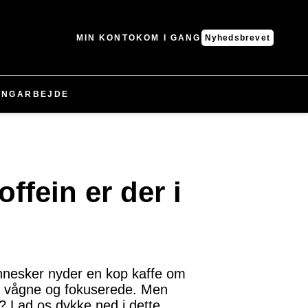
MIN KONTO
KOM I GANG
Nyhedsbrevet
ING
ARBEJDE
ffein er der i
ennesker nyder en kop kaffe om
ig vågne og fokuserede. Men
? Lad os dykke ned i dette