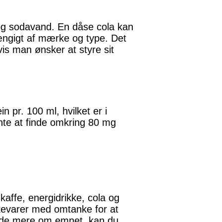
 og sodavand. En dåse cola kan
ængigt af mærke og type. Det
vis man ønsker at styre sit
 pr. 100 ml, hvilket er i
nte at finde omkring 80 mg
kaffe, energidrikke, cola og
kevarer med omtanke for at
 vide mere om emnet, kan du