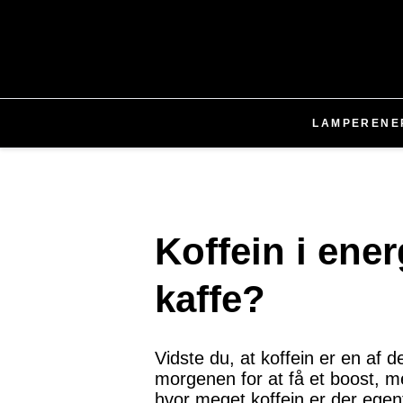
LAMPER
ENE
Koffein i ener
kaffe?
Vidste du, at koffein er en a
morgenen for at få et boost, m
hvor meget koffein er der egen