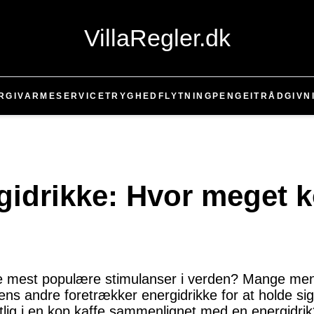
VillaRegler.dk
RGI
VARME
SERVICE
TRYGHED
FLYTNING
PENGE
IT
RÅDGIVN
gidrikke: Hvor meget ko
f de mest populære stimulanser i verden? Mange m
ens andre foretrækker energidrikke for at holde s
tlig i en kop kaffe sammenlignet med en energidrik