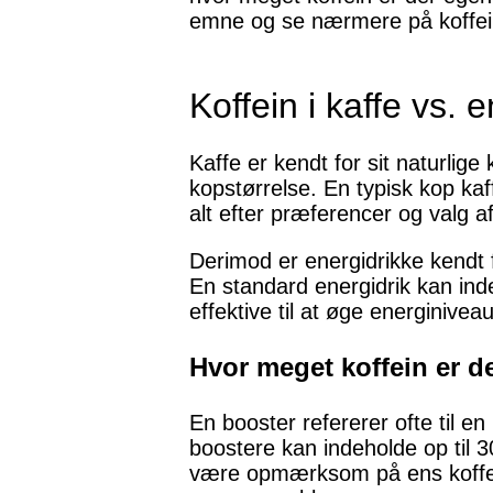
emne og se nærmere på koffeini
Koffein i kaffe vs. e
Kaffe er kendt for sit naturli
kopstørrelse. En typisk kop kaf
alt efter præferencer og valg 
Derimod er energidrikke kendt f
En standard energidrik kan in
effektive til at øge energinive
Hvor meget koffein er d
En booster refererer ofte til en 
boostere kan indeholde op til 30
være opmærksom på ens koffein