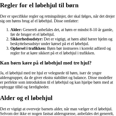
Regler for el løbehjul til børn
Der er specifikke regler og retningslinjer, der skal følges, når det drejer
sig om børns brug af el løbehjul. Disse omfatter:
Alder:
Generelt anbefales det, at børn er mindst 8-10 år gamle,
før de bruger et el løbehjul.
Sikkerhedsudstyr:
Det er vigtigt, at børn altid bærer hjelm og
beskyttelsesudstyr under kørsel på et el løbehjul.
Opførsel i trafikken:
Børn bør instrueres i korrekt adfærd og
regler for at køre sikkert på et el løbehjul i trafikken.
Kan børn køre på el løbehjul med tre hjul?
Ja, el løbehjul med tre hjul er velegnede til børn, især de yngre
aldersgrupper, da de giver ekstra stabilitet og balance. Disse modeller
er perfekte som introduktion til el løbehjul og kan hjælpe børn med at
opbygge tillid og færdigheder.
Alder og el løbehjul
Det er vigtigt at overveje barnets alder, når man vælger et el løbehjul.
Selvom der ikke er nogen fastsat aldersgrænse, anbefales det generelt,