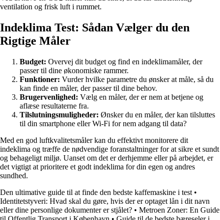
ventilation og frisk luft i rummet.
Indeklima Test: Sådan Vælger du den
Rigtige Måler
Budget:
Overvej dit budget og find en indeklimamåler, der
passer til dine økonomiske rammer.
Funktioner:
Vurder hvilke parametre du ønsker at måle, så du
kan finde en måler, der passer til dine behov.
Brugervenlighed:
Vælg en måler, der er nem at betjene og
aflæse resultaterne fra.
Tilslutningsmuligheder:
Ønsker du en måler, der kan tilsluttes
til din smartphone eller Wi-Fi for nem adgang til data?
Med en god luftkvalitetsmåler kan du effektivt monitorere dit
indeklima og træffe de nødvendige foranstaltninger for at sikre et sundt
og behageligt miljø. Uanset om det er derhjemme eller på arbejdet, er
det vigtigt at prioritere et godt indeklima for din egen og andres
sundhed.
Den ultimative guide til at finde den bedste kaffemaskine i test
•
Identitetstyveri: Hvad skal du gøre, hvis der er optaget lån i dit navn
eller dine personlige dokumenter er stjålet?
•
Metroen Zoner: En Guide
til Offentlig Transport i København
•
Guide til de bedste bæreseler i