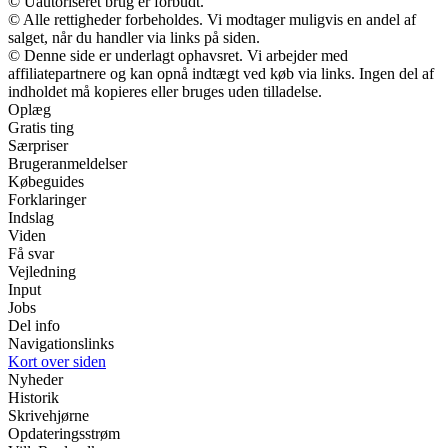
© Uautoriseret brug er forbudt.
© Alle rettigheder forbeholdes. Vi modtager muligvis en andel af
salget, når du handler via links på siden.
© Denne side er underlagt ophavsret. Vi arbejder med
affiliatepartnere og kan opnå indtægt ved køb via links. Ingen del af
indholdet må kopieres eller bruges uden tilladelse.
Oplæg
Gratis ting
Særpriser
Brugeranmeldelser
Købeguides
Forklaringer
Indslag
Viden
Få svar
Vejledning
Input
Jobs
Del info
Navigationslinks
Kort over siden
Nyheder
Historik
Skrivehjørne
Opdateringsstrøm