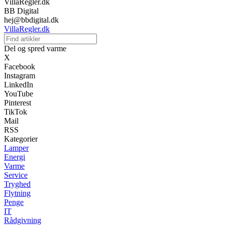
VillaRegler.dk
BB Digital
hej@bbdigital.dk
VillaRegler.dk
Del og spred varme
X
Facebook
Instagram
LinkedIn
YouTube
Pinterest
TikTok
Mail
RSS
Kategorier
Lamper
Energi
Varme
Service
Tryghed
Flytning
Penge
IT
Rådgivning