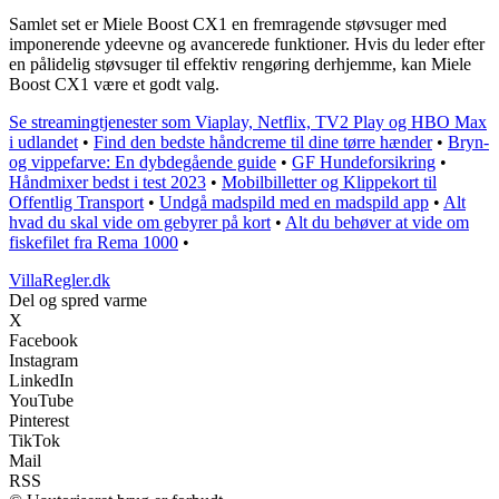
Samlet set er Miele Boost CX1 en fremragende støvsuger med
imponerende ydeevne og avancerede funktioner. Hvis du leder efter
en pålidelig støvsuger til effektiv rengøring derhjemme, kan Miele
Boost CX1 være et godt valg.
Se streamingtjenester som Viaplay, Netflix, TV2 Play og HBO Max
i udlandet
•
Find den bedste håndcreme til dine tørre hænder
•
Bryn-
og vippefarve: En dybdegående guide
•
GF Hundeforsikring
•
Håndmixer bedst i test 2023
•
Mobilbilletter og Klippekort til
Offentlig Transport
•
Undgå madspild med en madspild app
•
Alt
hvad du skal vide om gebyrer på kort
•
Alt du behøver at vide om
fiskefilet fra Rema 1000
•
VillaRegler.dk
Del og spred varme
X
Facebook
Instagram
LinkedIn
YouTube
Pinterest
TikTok
Mail
RSS