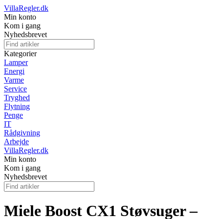
VillaRegler.dk
Min konto
Kom i gang
Nyhedsbrevet
Kategorier
Lamper
Energi
Varme
Service
Tryghed
Flytning
Penge
IT
Rådgivning
Arbejde
VillaRegler.dk
Min konto
Kom i gang
Nyhedsbrevet
Miele Boost CX1 Støvsuger –