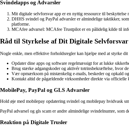
Svindelapps og Advarsler
Mit digitale selvforsvar app er en nyttig ressource til beskyttelse
DHHS svindel og PayPal advarsler er almindelige taktikker, som
platforme.
MCAfee advarsel: MCAfee Trustpilot er en pålidelig kilde til info
Råd til Styrkelse af Dit Digitale Selvforsvar
Nogle enkle, men effektive forholdsregler kan hjælpe med at styrke dit di
Opdater dine apps og software regelmæssigt for at lukke sikkerh
Brug stærke adgangskoder og aktivér totrinsbekræftelse, hvor det e
Vær opmærksom på mistænkelig e-mails, beskeder og opkald og un
Kontakt altid de pågældende virksomheder direkte via officielle 
MobilePay, PayPal og GLS Advarsler
Hold øje med mobilepay opdatering svindel og mobilepay hvidvask sms, h
PayPal advarsel og gls scam er andre almindelige svindelnumre, som det
Reaktion på Digitale Trusler