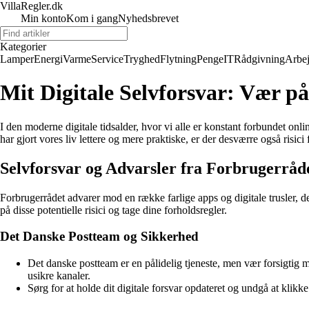
VillaRegler.dk
Min konto
Kom i gang
Nyhedsbrevet
Kategorier
Lamper
Energi
Varme
Service
Tryghed
Flytning
Penge
IT
Rådgivning
Arbe
Mit Digitale Selvforsvar: Vær på
I den moderne digitale tidsalder, hvor vi alle er konstant forbundet onl
har gjort vores liv lettere og mere praktiske, er der desværre også risici
Selvforsvar og Advarsler fra Forbrugerråd
Forbrugerrådet advarer mod en række farlige apps og digitale trusler, de
på disse potentielle risici og tage dine forholdsregler.
Det Danske Postteam og Sikkerhed
Det danske postteam er en pålidelig tjeneste, men vær forsigtig 
usikre kanaler.
Sørg for at holde dit digitale forsvar opdateret og undgå at klik