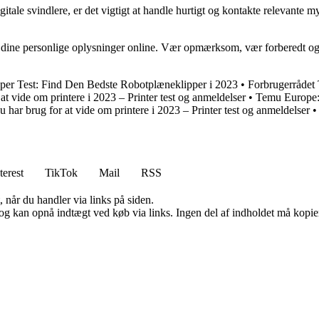
tale svindlere, er det vigtigt at handle hurtigt og kontakte relevante my
 og dine personlige oplysninger online. Vær opmærksom, vær forberedt og 
per Test: Find Den Bedste Robotplæneklipper i 2023
•
Forbrugerrådet 
 at vide om printere i 2023 – Printer test og anmeldelser
•
Temu Europe:
du har brug for at vide om printere i 2023 – Printer test og anmeldelser
terest
TikTok
Mail
RSS
 når du handler via links på siden.
og kan opnå indtægt ved køb via links. Ingen del af indholdet må kopiere