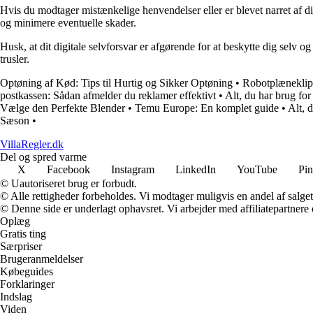
Hvis du modtager mistænkelige henvendelser eller er blevet narret af digi
og minimere eventuelle skader.
Husk, at dit digitale selvforsvar er afgørende for at beskytte dig selv
trusler.
Optøning af Kød: Tips til Hurtig og Sikker Optøning
•
Robotplæneklip
postkassen: Sådan afmelder du reklamer effektivt
•
Alt, du har brug for
Vælge den Perfekte Blender
•
Temu Europe: En komplet guide
•
Alt, 
Sæson
•
VillaRegler.dk
Del og spred varme
X
Facebook
Instagram
LinkedIn
YouTube
Pin
© Uautoriseret brug er forbudt.
© Alle rettigheder forbeholdes. Vi modtager muligvis en andel af salget,
© Denne side er underlagt ophavsret. Vi arbejder med affiliatepartnere 
Oplæg
Gratis ting
Særpriser
Brugeranmeldelser
Købeguides
Forklaringer
Indslag
Viden