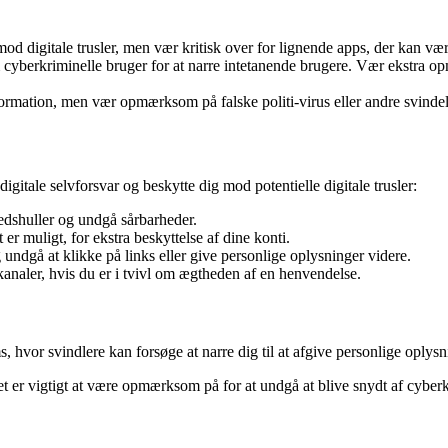
 mod digitale trusler, men vær kritisk over for lignende apps, der kan vær
 cyberkriminelle bruger for at narre intetanende brugere. Vær ekstra 
rmation, men vær opmærksom på falske politi-virus eller andre svindelnu
gitale selvforsvar og beskytte dig mod potentielle digitale trusler:
edshuller og undgå sårbarheder.
r muligt, for ekstra beskyttelse af dine konti.
dgå at klikke på links eller give personlige oplysninger videre.
kanaler, hvis du er i tvivl om ægtheden af en henvendelse.
vor svindlere kan forsøge at narre dig til at afgive personlige oplysni
 er vigtigt at være opmærksom på for at undgå at blive snydt af cyberk