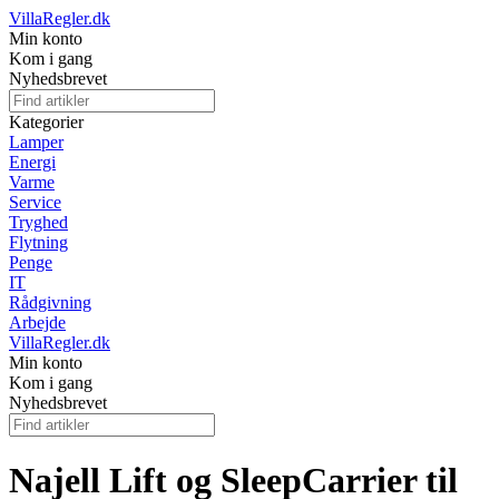
VillaRegler.dk
Min konto
Kom i gang
Nyhedsbrevet
Kategorier
Lamper
Energi
Varme
Service
Tryghed
Flytning
Penge
IT
Rådgivning
Arbejde
VillaRegler.dk
Min konto
Kom i gang
Nyhedsbrevet
Najell Lift og SleepCarrier til