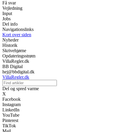
Få svar
Vejledning
Input
Jobs
Del info
Navigationslinks
Kort over siden
Nyheder
Historik
Skrivehjørne
Opdateringsstrøm
VillaRegler.dk
BB Digital
hej@bbdigital.dk
VillaRegler.dk
Del og spred varme
X
Facebook
Instagram
LinkedIn
YouTube
Pinterest
TikTok
Mail