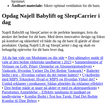
hjemmet.
Åndbart materiale:
Sikrer optimal ventilation for dit barn.
Opdag Najell Babylift og SleepCarrier i
dag
Najell Babylift og SleepCarrier er de perfekte løsninger, hvis du
ønsker det bedste for dit barn. Med deres innovative design og fokus
på komfort og sikkerhed vil både du og dit barn få glæde af disse
produkter. Opdag Najell Lift og SleepCarrier i dag og skab en
behagelig oplevelse for dit barn hver dag.
Alt du bør vide om Modstrøm og din side
•
Den ultimative guide til
valg af den bedste elektriske tandbørste i 2023
•
Sammenligning af
Verisure og G4S: Priser, Opsigelse og Abonnementsgebyrer
•
Vaskeark: Hvordan Vælger Du Det Bedste Vaskeark?
•
Batterier
bedst i test – Hvordan vælger du det rigtige batteri?
•
Cykelhjelm
med MIPS Teknologi: Hvad er MIPS og Hvordan Virker det?
•
Undgå reklamer i postkassen: Sådan afmelder du reklamer effektivt
•
Den bedste måde at spare på aktier er med en aktiesparekonto
•
Parodontax Anmeldelse – Effektiv tandpasta til tandkød og
tandhygiejne
•
Komfur Bedst i Test hos Tænk: Find Det Bedste
Komfur til Dine Behov
•