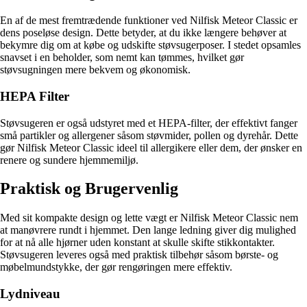
En af de mest fremtrædende funktioner ved Nilfisk Meteor Classic er
dens poseløse design. Dette betyder, at du ikke længere behøver at
bekymre dig om at købe og udskifte støvsugerposer. I stedet opsamles
snavset i en beholder, som nemt kan tømmes, hvilket gør
støvsugningen mere bekvem og økonomisk.
HEPA Filter
Støvsugeren er også udstyret med et HEPA-filter, der effektivt fanger
små partikler og allergener såsom støvmider, pollen og dyrehår. Dette
gør Nilfisk Meteor Classic ideel til allergikere eller dem, der ønsker en
renere og sundere hjemmemiljø.
Praktisk og Brugervenlig
Med sit kompakte design og lette vægt er Nilfisk Meteor Classic nem
at manøvrere rundt i hjemmet. Den lange ledning giver dig mulighed
for at nå alle hjørner uden konstant at skulle skifte stikkontakter.
Støvsugeren leveres også med praktisk tilbehør såsom børste- og
møbelmundstykke, der gør rengøringen mere effektiv.
Lydniveau