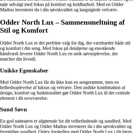
nøje udvalgt med fokus på komfort og holdbarhed. Med en Odder
Madras investerer du i din søvnkvalitet og langsigtede velvære.
Odder North Lux – Sammensmeltning af
Stil og Komfort
Odder North Lux er det perfekte valg for dig, der værdsætter både stil
og komfort i din seng. Med fokus på detaljerne og enestående
håndværk leverer Odder North Lux en unik søvnoplevelse, der
matcher din livsstil.
Unikke Egenskaber
Med Odder North Lux får du ikke kun en sengeramme, men en
helhedsoplevelse af luksus og velvære. Den unikke kombination af
design, komfort og funktionalitet gør Odder North Lux til det centrale
element i dit soveværelse.
Sund Søvn
En god nattesøvn er afgørende for dit velbefindende og sundhed. Med
Odder North Lux og Odder Madras investerer du i din søvnkvalitet og
fremtidige sundhed. Oplev forskellen med Odder North Lux i dit hjem.