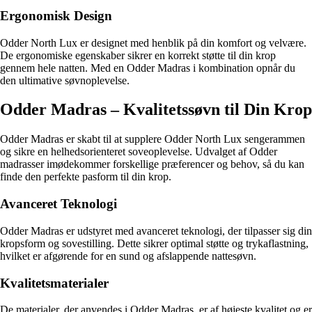
Ergonomisk Design
Odder North Lux er designet med henblik på din komfort og velvære.
De ergonomiske egenskaber sikrer en korrekt støtte til din krop
gennem hele natten. Med en Odder Madras i kombination opnår du
den ultimative søvnoplevelse.
Odder Madras – Kvalitetssøvn til Din Krop
Odder Madras er skabt til at supplere Odder North Lux sengerammen
og sikre en helhedsorienteret soveoplevelse. Udvalget af Odder
madrasser imødekommer forskellige præferencer og behov, så du kan
finde den perfekte pasform til din krop.
Avanceret Teknologi
Odder Madras er udstyret med avanceret teknologi, der tilpasser sig din
kropsform og sovestilling. Dette sikrer optimal støtte og trykaflastning,
hvilket er afgørende for en sund og afslappende nattesøvn.
Kvalitetsmaterialer
De materialer, der anvendes i Odder Madras, er af højeste kvalitet og er