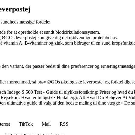
everpostej
e sundhedsmæssige fordele:
nde for at opretholde et sundt blodcirkulationssystem.
og ØGOs leverpostej kan give dig det nødvendige proteinbehov.
på vitamin A, B-vitaminer og zink, som bidrager til en sund kropsfunkti
 den variant, der passer bedst til dine præferencer og ernæringsmæssige
 eller morgenmad, så prøv ØGOs økologiske leverpostej og forkæl dig s
sch Indego S 500 Test
•
Guide til ulykkesforsikring: Priser og hvad 
 Rejsekort: Hvad er billigst?
•
Hudallergi: Alt Hvad Du Behøver At Vi
en ultimative guide til valg af den bedste maling til dine vægge
•
De su
terest
TikTok
Mail
RSS