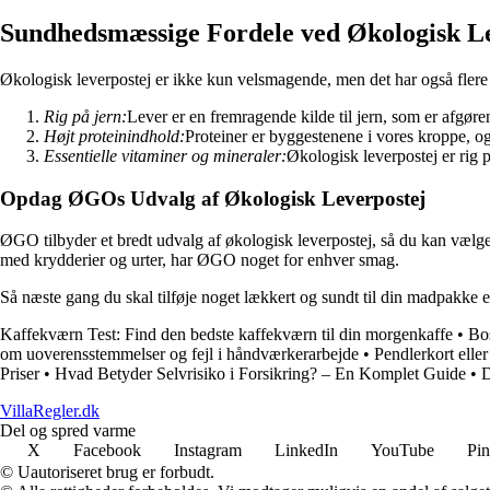
Sundhedsmæssige Fordele ved Økologisk L
Økologisk leverpostej er ikke kun velsmagende, men det har også fler
Rig på jern:
Lever er en fremragende kilde til jern, som er afgøre
Højt proteinindhold:
Proteiner er byggestenene i vores kroppe, 
Essentielle vitaminer og mineraler:
Økologisk leverpostej er rig 
Opdag ØGOs Udvalg af Økologisk Leverpostej
ØGO tilbyder et bredt udvalg af økologisk leverpostej, så du kan vælge
med krydderier og urter, har ØGO noget for enhver smag.
Så næste gang du skal tilføje noget lækkert og sundt til din madpakke
Kaffekværn Test: Find den bedste kaffekværn til din morgenkaffe
•
Bo
om uoverensstemmelser og fejl i håndværkerarbejde
•
Pendlerkort eller
Priser
•
Hvad Betyder Selvrisiko i Forsikring? – En Komplet Guide
•
D
VillaRegler.dk
Del og spred varme
X
Facebook
Instagram
LinkedIn
YouTube
Pin
© Uautoriseret brug er forbudt.