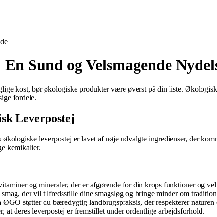
jde
: En Sund og Velsmagende Nydel
lige kost, bør økologiske produkter være øverst på din liste. Økologis
ige fordele.
sk Leverpostej
ologiske leverpostej er lavet af nøje udvalgte ingredienser, der kommer
ge kemikalier.
 vitaminer og mineraler, der er afgørende for din krops funktioner og ve
smag, der vil tilfredsstille dine smagsløg og bringe minder om traditione
a ØGO støtter du bæredygtig landbrugspraksis, der respekterer naturen
 at deres leverpostej er fremstillet under ordentlige arbejdsforhold.