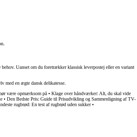
on.
 behov. Uanset om du foretrækker klassisk leverpostej eller en variant
elv med en ægte dansk delikatesse.
du bør være opmærksom på
•
Klage over håndværker: Alt, du skal vide
de
•
Den Bedste Pris: Guide til Prisudvikling og Sammenligning af TV-
ndeste rugbrød: En test af rugbrød uden sukker
•