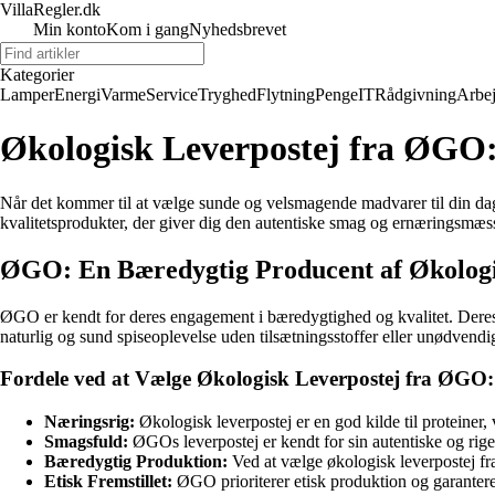
VillaRegler.dk
Min konto
Kom i gang
Nyhedsbrevet
Kategorier
Lamper
Energi
Varme
Service
Tryghed
Flytning
Penge
IT
Rådgivning
Arbe
Økologisk Leverpostej fra ØGO
Når det kommer til at vælge sunde og velsmagende madvarer til din dag
kvalitetsprodukter, der giver dig den autentiske smag og ernæringsmæss
ØGO: En Bæredygtig Producent af Økologi
ØGO er kendt for deres engagement i bæredygtighed og kvalitet. Deres øk
naturlig og sund spiseoplevelse uden tilsætningsstoffer eller unødvendi
Fordele ved at Vælge Økologisk Leverpostej fra ØGO:
Næringsrig:
Økologisk leverpostej er en god kilde til proteiner,
Smagsfuld:
ØGOs leverpostej er kendt for sin autentiske og rige 
Bæredygtig Produktion:
Ved at vælge økologisk leverpostej fr
Etisk Fremstillet:
ØGO prioriterer etisk produktion og garanterer,