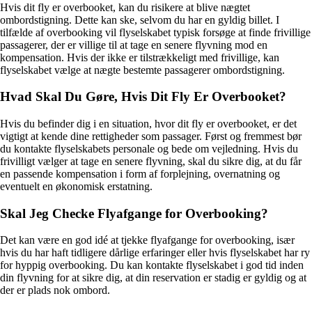
Hvis dit fly er overbooket, kan du risikere at blive nægtet
ombordstigning. Dette kan ske, selvom du har en gyldig billet. I
tilfælde af overbooking vil flyselskabet typisk forsøge at finde frivillige
passagerer, der er villige til at tage en senere flyvning mod en
kompensation. Hvis der ikke er tilstrækkeligt med frivillige, kan
flyselskabet vælge at nægte bestemte passagerer ombordstigning.
Hvad Skal Du Gøre, Hvis Dit Fly Er Overbooket?
Hvis du befinder dig i en situation, hvor dit fly er overbooket, er det
vigtigt at kende dine rettigheder som passager. Først og fremmest bør
du kontakte flyselskabets personale og bede om vejledning. Hvis du
frivilligt vælger at tage en senere flyvning, skal du sikre dig, at du får
en passende kompensation i form af forplejning, overnatning og
eventuelt en økonomisk erstatning.
Skal Jeg Checke Flyafgange for Overbooking?
Det kan være en god idé at tjekke flyafgange for overbooking, især
hvis du har haft tidligere dårlige erfaringer eller hvis flyselskabet har ry
for hyppig overbooking. Du kan kontakte flyselskabet i god tid inden
din flyvning for at sikre dig, at din reservation er stadig er gyldig og at
der er plads nok ombord.