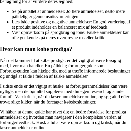
betragtning for at vurdere deres ægthed:
Se på antallet af anmeldelser: Jo flere anmeldelser, desto mere
pålidelig er gennemsnitsvurderingen.
Læs både positive og negative anmeldelser: En god vurdering af
et produkt indeholder en balanceret mix af feedback.
Vær opmærksom på sprogbrug og tone: Falske anmeldelser kan
ofte genkendes på deres overdrevne ros eller kritik.
Hvor kan man købe prodiga?
Når det kommer til at købe prodiga, er det vigtigt at være forsigtig
med, hvor man handler. En pålidelig forbrugerguide som
Forbrugsguiden kan hjælpe dig med at træffe informerede beslutninger
og undgå at falde i fælden af falske anmeldelser.
I sidste ende er det vigtigt at huske, at forbrugeranmeldelser kan være
nyttige, men de bør altid suppleres med din egen research og sunde
fornuft. Vær kritisk, når du læser anmeldelser online, og søg altid efter
troværdige kilder, når du foretager købsbeslutninger.
Vi håber, at denne guide har givet dig en bedre forståelse for prodiga
anmeldelser og hvordan man navigerer i den komplekse verden af
forbrugerfeedback. Husk altid at være opmærksom og kritisk, når du
læser anmeldelser online.