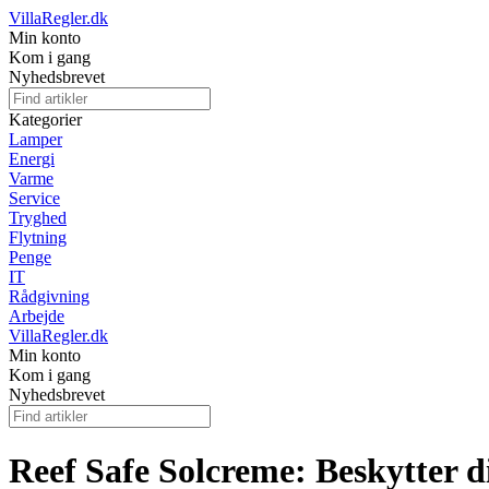
VillaRegler.dk
Min konto
Kom i gang
Nyhedsbrevet
Kategorier
Lamper
Energi
Varme
Service
Tryghed
Flytning
Penge
IT
Rådgivning
Arbejde
VillaRegler.dk
Min konto
Kom i gang
Nyhedsbrevet
Reef Safe Solcreme: Beskytter d