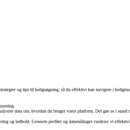
ategier og tips til boligsøgning, så du effektivt kan navigere i bolig
lpasning.
ysere data om, hvordan du bruger vores platform. Det gør os i stand til
ering og indhold. Gennem profiler og datamålinger vurderer vi effekti