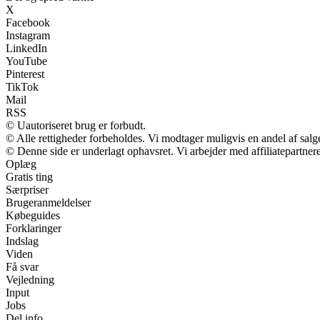
X
Facebook
Instagram
LinkedIn
YouTube
Pinterest
TikTok
Mail
RSS
© Uautoriseret brug er forbudt.
© Alle rettigheder forbeholdes. Vi modtager muligvis en andel af salge
© Denne side er underlagt ophavsret. Vi arbejder med affiliatepartnere
Oplæg
Gratis ting
Særpriser
Brugeranmeldelser
Købeguides
Forklaringer
Indslag
Viden
Få svar
Vejledning
Input
Jobs
Del info