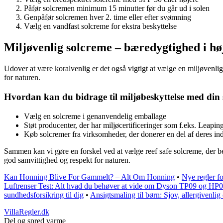
Påfør solcremen minimum 15 minutter før du går ud i solen
Genpåfør solcremen hver 2. time eller efter svømning
Vælg en vandfast solcreme for ekstra beskyttelse
Miljøvenlig solcreme – bæredygtighed i hø
Udover at være koralvenlig er det også vigtigt at vælge en miljøvenl
for naturen.
Hvordan kan du bidrage til miljøbeskyttelse med din
Vælg en solcreme i genanvendelig emballage
Støt producenter, der har miljøcertificeringer som f.eks. Leapi
Køb solcremer fra virksomheder, der donerer en del af deres ind
Sammen kan vi gøre en forskel ved at vælge reef safe solcreme, der be
god samvittighed og respekt for naturen.
Kan Honning Blive For Gammelt? – Alt Om Honning
•
Nye regler f
Luftrenser Test: Alt hvad du behøver at vide om Dyson TP09 og HP
sundhedsforsikring til dig
•
Ansigtsmaling til børn: Sjov, allergivenlig
VillaRegler.dk
Del og spred varme