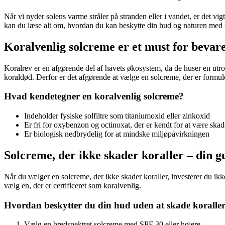
Når vi nyder solens varme stråler på stranden eller i vandet, er det vi
kan du læse alt om, hvordan du kan beskytte din hud og naturen med r
Koralvenlig solcreme er et must for bevare
Koralrev er en afgørende del af havets økosystem, da de huser en utro
koraldød. Derfor er det afgørende at vælge en solcreme, der er formuler
Hvad kendetegner en koralvenlig solcreme?
Indeholder fysiske solfiltre som titaniumoxid eller zinkoxid
Er fri for oxybenzon og octinoxat, der er kendt for at være skade
Er biologisk nedbrydelig for at mindske miljøpåvirkningen
Solcreme, der ikke skader koraller – din gu
Når du vælger en solcreme, der ikke skader koraller, investerer du ikk
vælg en, der er certificeret som koralvenlig.
Hvordan beskytter du din hud uden at skade koralle
Vælg en bredspektret solcreme med SPF 30 eller højere