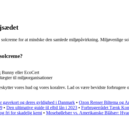
jsædet
ig solcreme for at mindske den samlede miljøpåvirkning. Miljøvenlige s
 solcreme?
ng Bunny eller EcoCert
tægter til miljøorganisationer
skytter vores hud og vores koralrev. Lad os være bevidste forbrugere o
or gavekort og deres gyldighed i Danmark
•
Ozon Renser Biltema og An
09
•
Den ultimative guide til elbil lån i 2023
•
Forbrugerrådet Tænk Kon
 og fri for skadelig kemi
•
Mosebøllebær vs. Amerikanske Blåbær: Hvad