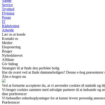
Varme
Service
Tryghed
Flytning
Penge
IT
Rådgivning
Arbejde
Lær os at kende
Kontakt os
Medier
Eksponering
Bruger
Nyhedsbrevet
Affiliate
Giv bidrag
Strategier til at finde den perfekte bolig
Har du svært ved at finde drømmeboligen? Denne e-bog præsenterer str
Åbn e-bogen nu
Ved at fortsætte accepterer du, at vi anvender cookies til statistik og ti
Vi bruger cookies sammen med udvalgte partnere til at indsamle og anal
dine præferencer
Vi behandler enhedsoplysninger for at kunne levere personlig annonc
Præferencer