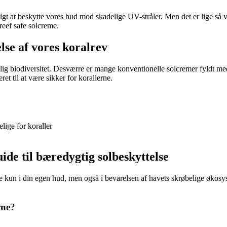
gtigt at beskytte vores hud mod skadelige UV-stråler. Men det er lige så 
eef safe solcreme.
lse af vores koralrev
lig biodiversitet. Desværre er mange konventionelle solcremer fyldt me
et til at være sikker for korallerne.
lige for koraller
ide til bæredygtig solbeskyttelse
e kun i din egen hud, men også i bevarelsen af havets skrøbelige økosyst
rne?