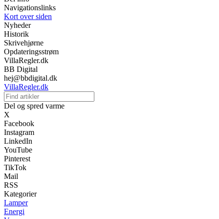
Navigationslinks
Kort over siden
Nyheder
Historik
Skrivehjørne
Opdateringsstrøm
VillaRegler.dk
BB Digital
hej@bbdigital.dk
VillaRegler.dk
Del og spred varme
X
Facebook
Instagram
LinkedIn
YouTube
Pinterest
TikTok
Mail
RSS
Kategorier
Lamper
Energi