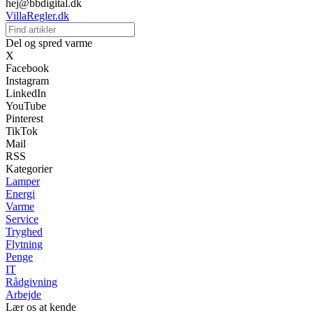
hej@bbdigital.dk
VillaRegler.dk
Del og spred varme
X
Facebook
Instagram
LinkedIn
YouTube
Pinterest
TikTok
Mail
RSS
Kategorier
Lamper
Energi
Varme
Service
Tryghed
Flytning
Penge
IT
Rådgivning
Arbejde
Lær os at kende