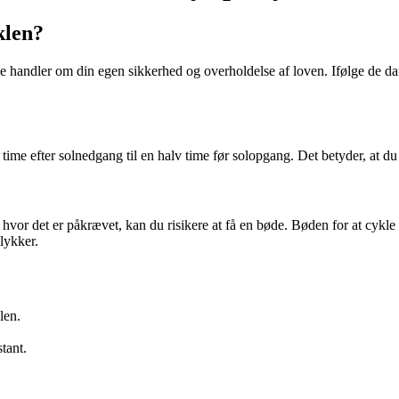
klen?
de handler om din egen sikkerhed og overholdelse af loven. Ifølge de dans
 time efter solnedgang til en halv time før solopgang. Det betyder, at d
r, hvor det er påkrævet, kan du risikere at få en bøde. Bøden for at cykle
ulykker.
len.
tant.