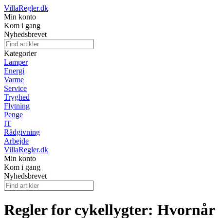
VillaRegler.dk
Min konto
Kom i gang
Nyhedsbrevet
Kategorier
Lamper
Energi
Varme
Service
Tryghed
Flytning
Penge
IT
Rådgivning
Arbejde
VillaRegler.dk
Min konto
Kom i gang
Nyhedsbrevet
Regler for cykellygter: Hvornår