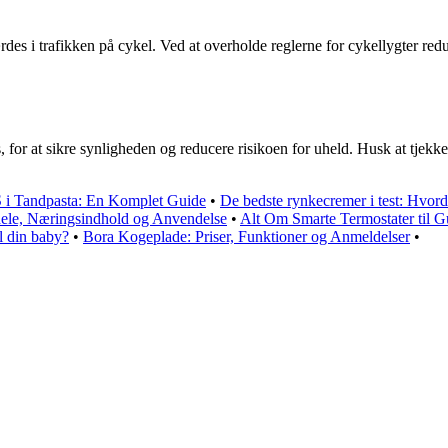
ærdes i trafikken på cykel. Ved at overholde reglerne for cykellygter red
, for at sikre synligheden og reducere risikoen for uheld. Husk at tjekke
i Tandpasta: En Komplet Guide
•
De bedste rynkecremer i test: Hvord
dele, Næringsindhold og Anvendelse
•
Alt Om Smarte Termostater til G
l din baby?
•
Bora Kogeplade: Priser, Funktioner og Anmeldelser
•