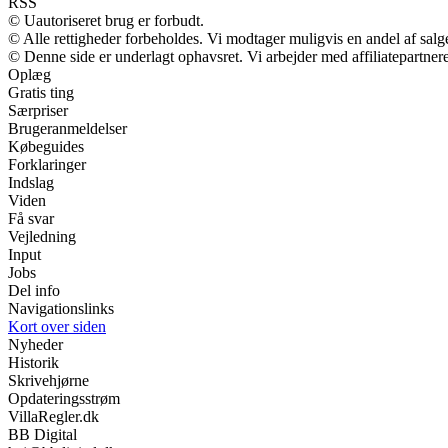
RSS
© Uautoriseret brug er forbudt.
© Alle rettigheder forbeholdes. Vi modtager muligvis en andel af salge
© Denne side er underlagt ophavsret. Vi arbejder med affiliatepartnere
Oplæg
Gratis ting
Særpriser
Brugeranmeldelser
Købeguides
Forklaringer
Indslag
Viden
Få svar
Vejledning
Input
Jobs
Del info
Navigationslinks
Kort over siden
Nyheder
Historik
Skrivehjørne
Opdateringsstrøm
VillaRegler.dk
BB Digital