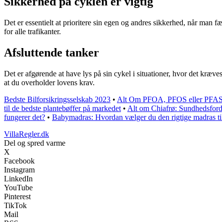
Sikkerhed på cyklen er vigtig
Det er essentielt at prioritere sin egen og andres sikkerhed, når man f
for alle trafikanter.
Afsluttende tanker
Det er afgørende at have lys på sin cykel i situationer, hvor det kræves
at du overholder lovens krav.
Bedste Bilforsikringsselskab 2023
•
Alt Om PFOA, PFOS eller PFAS 
til de bedste plantebøffer på markedet
•
Alt om Chiafrø: Sundhedsfor
fungerer det?
•
Babymadras: Hvordan vælger du den rigtige madras ti
VillaRegler.dk
Del og spred varme
X
Facebook
Instagram
LinkedIn
YouTube
Pinterest
TikTok
Mail