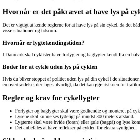
Hvornår er det påkrævet at have lys på cy
Det er vigtigt at kende reglerne for at have lys på sin cykel, da det bå
visse situationer og tidsrum.
Hvornår er lygtetændingstiden?
I Danmark skal cyklister have forlygter og baglygter tændt fra en halv
Bøder for at cykle uden lys på cyklen
Hvis du bliver stoppet af politiet uden lys på din cykel i de situatione
en overtrædelse, der tages alvorligt, da det kan øge risikoen for trafik
Regler og krav for cykellygter
Forlygter og baglygter skal være godkendte og monteret på cyk
Lysene skal kunne ses tydeligt på mindst 300 meters afstand.
Lygterne skal være hvide (foran) eller gule (bagpå) og lyse kons
Det anbefales at have reflekser på cyklen for ekstra synlighed.