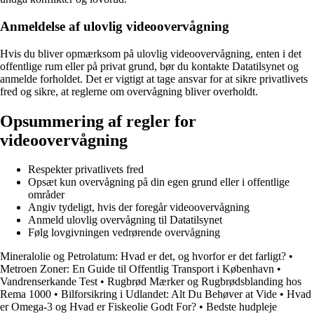
Anmeldelse af ulovlig videoovervågning
Hvis du bliver opmærksom på ulovlig videoovervågning, enten i det
offentlige rum eller på privat grund, bør du kontakte Datatilsynet og
anmelde forholdet. Det er vigtigt at tage ansvar for at sikre privatlivets
fred og sikre, at reglerne om overvågning bliver overholdt.
Opsummering af regler for
videoovervågning
Respekter privatlivets fred
Opsæt kun overvågning på din egen grund eller i offentlige
områder
Angiv tydeligt, hvis der foregår videoovervågning
Anmeld ulovlig overvågning til Datatilsynet
Følg lovgivningen vedrørende overvågning
Mineralolie og Petrolatum: Hvad er det, og hvorfor er det farligt?
•
Metroen Zoner: En Guide til Offentlig Transport i København
•
Vandrenserkande Test
•
Rugbrød Mærker og Rugbrødsblanding hos
Rema 1000
•
Bilforsikring i Udlandet: Alt Du Behøver at Vide
•
Hvad
er Omega-3 og Hvad er Fiskeolie Godt For?
•
Bedste hudpleje