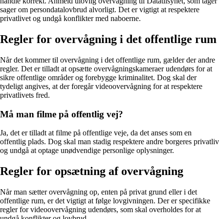
handle korrekt. Anmeld ulovlig overvågning til Datatilsynet, som tager
sager om persondatalovbrud alvorligt. Det er vigtigt at respektere
privatlivet og undgå konflikter med naboerne.
Regler for overvågning i det offentlige rum
Når det kommer til overvågning i det offentlige rum, gælder der andre
regler. Det er tilladt at opsætte overvågningskameraer udendørs for at
sikre offentlige områder og forebygge kriminalitet. Dog skal der
tydeligt angives, at der foregår videoovervågning for at respektere
privatlivets fred.
Må man filme på offentlig vej?
Ja, det er tilladt at filme på offentlige veje, da det anses som en
offentlig plads. Dog skal man stadig respektere andre borgeres privatliv
og undgå at optage unødvendige personlige oplysninger.
Regler for opsætning af overvågning
Når man sætter overvågning op, enten på privat grund eller i det
offentlige rum, er det vigtigt at følge lovgivningen. Der er specifikke
regler for videoovervågning udendørs, som skal overholdes for at
undgå konflikter og lovbrud.