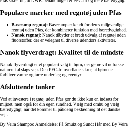
Pfas sikrer du, at DWR-behandlingen er PFC-fri og mere bæredygtig.
Populære mærker med regntøj uden Pfas
Basecamp regntøj:
Basecamp er kendt for deres miljøvenlige
regntøj uden Pfas, der kombinerer funktion med bæredygtighed.
Nanok regntøj:
Nanok tilbyder et bredt udvalg af regntøj uden
fluorstoffer, der er velegnet til diverse udendørs aktiviteter.
Nanok flyverdragt: Kvalitet til de mindste
Nanok flyverdragt er et populært valg til børn, der gerne vil udforske
naturen i al slags vejr. Den PFC-fri overflade sikrer, at børnene
forbliver varme og tørre under leg og eventyr.
Afsluttende tanker
Ved at investere i regntøj uden Pfas gør du ikke kun en indsats for
miljøet, men også for din egen sundhed. Vælg med omhu og vælg
bæredygtigt, når det kommer til pålidelig beklædning til det danske
vejr.
By Veira Shampoo Anmeldelse: Få Smukt og Sundt Hår med By Veira