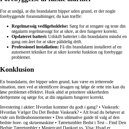
For at undgå, at din brandalarm bipper uden grund, er der nogle
forebyggende foranstaltninger, du kan træffe:
Regelmæssig vedligeholdelse:
Sørg for at rengøre og teste din
røgalarm regelmæssigt for at sikre, at den fungerer korrekt.
Opdateret batteri:
Udskift batteriet i din brandalarm mindst en
gang om året for at sikre pålidelig drift.
Professionel installation:
Få din brandalarm installeret af en
autoriseret tekniker for at sikre korrekt funktion og forebygge
problemer.
Konklusion
En brandalarm, der bipper uden grund, kan være en irriterende
situation, men ved at identificere årsagen og følge de rette trin kan du
løse problemet effektivt. Husk altid at prioritere sikkerheden
derhjemme og sørge for, at din røgalarm fungerer korrekt.
Investering i aktier: Hvordan kommer du godt i gang?
•
Vaskeark:
Hvordan Vælger Du Det Bedste Vaskeark?
•
Alt hvad du behøver at
vide om Brilleabonnementer
•
Den ultimative guide til valg af den
bedste bore- og skruemaskine
•
Tørretumbler Bedst i Test – Find Den
Bedste Tørretumbler
•
Mastercard Dankort vs. Visa: Hvad er