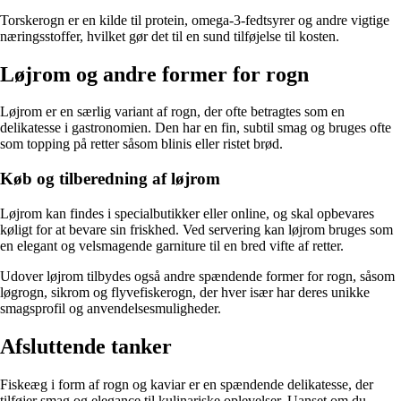
Torskerogn er en kilde til protein, omega-3-fedtsyrer og andre vigtige
næringsstoffer, hvilket gør det til en sund tilføjelse til kosten.
Løjrom og andre former for rogn
Løjrom er en særlig variant af rogn, der ofte betragtes som en
delikatesse i gastronomien. Den har en fin, subtil smag og bruges ofte
som topping på retter såsom blinis eller ristet brød.
Køb og tilberedning af løjrom
Løjrom kan findes i specialbutikker eller online, og skal opbevares
køligt for at bevare sin friskhed. Ved servering kan løjrom bruges som
en elegant og velsmagende garniture til en bred vifte af retter.
Udover løjrom tilbydes også andre spændende former for rogn, såsom
løgrogn, sikrom og flyvefiskerogn, der hver især har deres unikke
smagsprofil og anvendelsesmuligheder.
Afsluttende tanker
Fiskeæg i form af rogn og kaviar er en spændende delikatesse, der
tilføjer smag og elegance til kulinariske oplevelser. Uanset om du