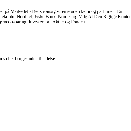
ker på Markedet
•
Bedste ansigtscreme uden kemi og parfume – En
rekonto: Nordnet, Jyske Bank, Nordea og Valg Af Den Rigtige Konto
rneopsparing: Investering i Aktier og Fonde
•
s eller bruges uden tilladelse.