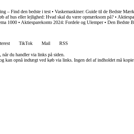
g – Find den bedste i test
•
Vaskemaskiner: Guide til de Bedste Mær
b af hus eller lejlighed: Hvad skal du være opmærksom på?
•
Aktiespa
Rema 1000
•
Aktiesparekonto 2024: Fordele og Ulemper
•
Den Bedste Bø
terest
TikTok
Mail
RSS
 når du handler via links på siden.
og kan opnå indtægt ved køb via links. Ingen del af indholdet må kopiere