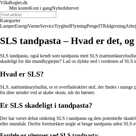
VillaRegler.dk
Min konto
Kom i gang
Nyhedsbrevet
Kategorier
Lamper
Energi
Varme
Service
Tryghed
Flytning
Penge
IT
Rådgivning
Arbe
SLS tandpasta – Hvad er det, og 
SLS tandpasta, også kendt som tandpasta med SLS (natriumlaurylsulfat)
skadeligt for din mundhygiejne? Lad os dykke ned i verdenen af SLS t
Hvad er SLS?
SLS, natriumlaurylsulfat, er et overfladeaktivt stof, der findes i man
fra dine tænder ved at skabe skum, når du børster.
Er SLS skadeligt i tandpasta?
Der har været debat omkring SLS i tandpasta og dets potentielle skadel
eller mundsår. Derfor foretrækker nogle at bruge tandpasta uden SLS el
Fordele og ulemper ved SLS tandpasta: