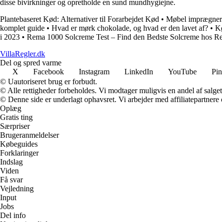
disse bivirkninger og opretholde en sund mundhygiejne.
Plantebaseret Kød: Alternativer til Forarbejdet Kød
•
Møbel imprægnerin
komplet guide
•
Hvad er mørk chokolade, og hvad er den lavet af?
•
Kø
i 2023
•
Rema 1000 Solcreme Test – Find den Bedste Solcreme hos 
VillaRegler.dk
Del og spred varme
X
Facebook
Instagram
LinkedIn
YouTube
Pin
© Uautoriseret brug er forbudt.
© Alle rettigheder forbeholdes. Vi modtager muligvis en andel af salget,
© Denne side er underlagt ophavsret. Vi arbejder med affiliatepartnere 
Oplæg
Gratis ting
Særpriser
Brugeranmeldelser
Købeguides
Forklaringer
Indslag
Viden
Få svar
Vejledning
Input
Jobs
Del info