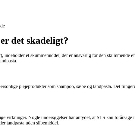
jde
er det skadeligt?
, indeholder et skummemiddel, der er ansvarlig for den skummende effe
andpasta.
ge personlige plejeprodukter som shampoo, sæbe og tandpasta. Det funge
ige virkninger. Nogle undersøgelser har antydet, at SLS kan forårsage i
ler tandpasta uden slibemiddel.