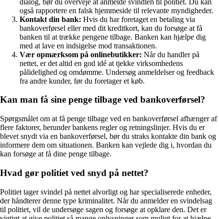
dialog, bør du overveje at anmelde svindlen til politiet. Du kan
også rapportere en falsk hjemmeside til relevante myndigheder.
Kontakt din bank:
Hvis du har foretaget en betaling via
bankoverførsel eller med dit kreditkort, kan du forsøge at få
banken til at trække pengene tilbage. Banken kan hjælpe dig
med at lave en indsigelse mod transaktionen.
Vær opmærksom på onlinebutikker:
Når du handler på
nettet, er det altid en god idé at tjekke virksomhedens
pålidelighed og omdømme. Undersøg anmeldelser og feedback
fra andre kunder, før du foretager et køb.
Kan man få sine penge tilbage ved bankoverførsel?
Spørgsmålet om at få penge tilbage ved en bankoverførsel afhænger af
flere faktorer, herunder bankens regler og retningslinjer. Hvis du er
blevet snydt via en bankoverførsel, bør du straks kontakte din bank og
informere dem om situationen. Banken kan vejlede dig i, hvordan du
kan forsøge at få dine penge tilbage.
Hvad gør politiet ved snyd på nettet?
Politiet tager svindel på nettet alvorligt og har specialiserede enheder,
der håndterer denne type kriminalitet. Når du anmelder en svindelsag
til politiet, vil de undersøge sagen og forsøge at opklare den. Det er
vigtigt at give politiet så mange oplysninger som muligt for at hjælpe