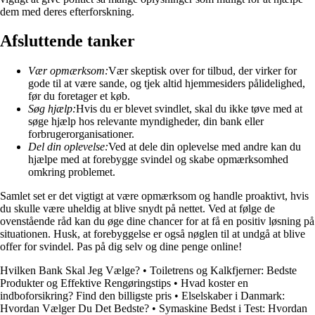
dem med deres efterforskning.
Afsluttende tanker
Vær opmærksom:
Vær skeptisk over for tilbud, der virker for
gode til at være sande, og tjek altid hjemmesiders pålidelighed,
før du foretager et køb.
Søg hjælp:
Hvis du er blevet svindlet, skal du ikke tøve med at
søge hjælp hos relevante myndigheder, din bank eller
forbrugerorganisationer.
Del din oplevelse:
Ved at dele din oplevelse med andre kan du
hjælpe med at forebygge svindel og skabe opmærksomhed
omkring problemet.
Samlet set er det vigtigt at være opmærksom og handle proaktivt, hvis
du skulle være uheldig at blive snydt på nettet. Ved at følge de
ovenstående råd kan du øge dine chancer for at få en positiv løsning på
situationen. Husk, at forebyggelse er også nøglen til at undgå at blive
offer for svindel. Pas på dig selv og dine penge online!
Hvilken Bank Skal Jeg Vælge?
•
Toiletrens og Kalkfjerner: Bedste
Produkter og Effektive Rengøringstips
•
Hvad koster en
indboforsikring? Find den billigste pris
•
Elselskaber i Danmark:
Hvordan Vælger Du Det Bedste?
•
Symaskine Bedst i Test: Hvordan