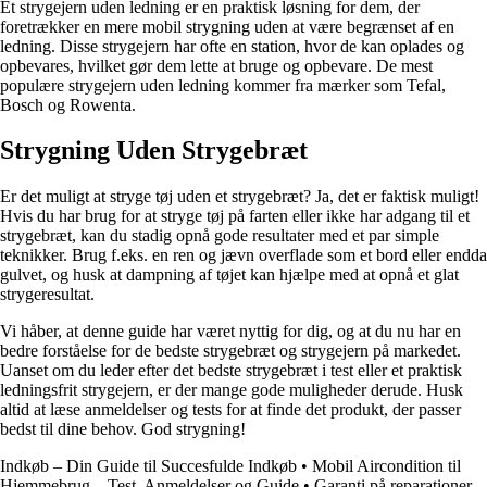
Et strygejern uden ledning er en praktisk løsning for dem, der
foretrækker en mere mobil strygning uden at være begrænset af en
ledning. Disse strygejern har ofte en station, hvor de kan oplades og
opbevares, hvilket gør dem lette at bruge og opbevare. De mest
populære strygejern uden ledning kommer fra mærker som Tefal,
Bosch og Rowenta.
Strygning Uden Strygebræt
Er det muligt at stryge tøj uden et strygebræt? Ja, det er faktisk muligt!
Hvis du har brug for at stryge tøj på farten eller ikke har adgang til et
strygebræt, kan du stadig opnå gode resultater med et par simple
teknikker. Brug f.eks. en ren og jævn overflade som et bord eller endda
gulvet, og husk at dampning af tøjet kan hjælpe med at opnå et glat
strygeresultat.
Vi håber, at denne guide har været nyttig for dig, og at du nu har en
bedre forståelse for de bedste strygebræt og strygejern på markedet.
Uanset om du leder efter det bedste strygebræt i test eller et praktisk
ledningsfrit strygejern, er der mange gode muligheder derude. Husk
altid at læse anmeldelser og tests for at finde det produkt, der passer
bedst til dine behov. God strygning!
Indkøb – Din Guide til Succesfulde Indkøb
•
Mobil Aircondition til
Hjemmebrug – Test, Anmeldelser og Guide
•
Garanti på reparationer –