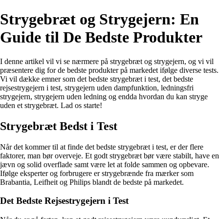
Strygebræt og Strygejern: En
Guide til De Bedste Produkter
I denne artikel vil vi se nærmere på strygebræt og strygejern, og vi vil
præsentere dig for de bedste produkter på markedet ifølge diverse tests.
Vi vil dække emner som det bedste strygebræt i test, det bedste
rejsestrygejern i test, strygejern uden dampfunktion, ledningsfri
strygejern, strygejern uden ledning og endda hvordan du kan stryge
uden et strygebræt. Lad os starte!
Strygebræt Bedst i Test
Når det kommer til at finde det bedste strygebræt i test, er der flere
faktorer, man bør overveje. Et godt strygebræt bør være stabilt, have en
jævn og solid overflade samt være let at folde sammen og opbevare.
Ifølge eksperter og forbrugere er strygebrænde fra mærker som
Brabantia, Leifheit og Philips blandt de bedste på markedet.
Det Bedste Rejsestrygejern i Test