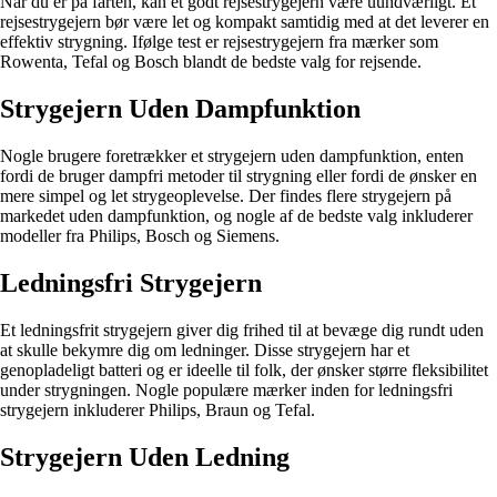
Når du er på farten, kan et godt rejsestrygejern være uundværligt. Et
rejsestrygejern bør være let og kompakt samtidig med at det leverer en
effektiv strygning. Ifølge test er rejsestrygejern fra mærker som
Rowenta, Tefal og Bosch blandt de bedste valg for rejsende.
Strygejern Uden Dampfunktion
Nogle brugere foretrækker et strygejern uden dampfunktion, enten
fordi de bruger dampfri metoder til strygning eller fordi de ønsker en
mere simpel og let strygeoplevelse. Der findes flere strygejern på
markedet uden dampfunktion, og nogle af de bedste valg inkluderer
modeller fra Philips, Bosch og Siemens.
Ledningsfri Strygejern
Et ledningsfrit strygejern giver dig frihed til at bevæge dig rundt uden
at skulle bekymre dig om ledninger. Disse strygejern har et
genopladeligt batteri og er ideelle til folk, der ønsker større fleksibilitet
under strygningen. Nogle populære mærker inden for ledningsfri
strygejern inkluderer Philips, Braun og Tefal.
Strygejern Uden Ledning