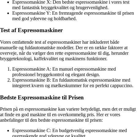
Espressomaskine X: Den bedste espressomaskine i vores test
med fantastisk bryggekvalitet og brugervenlighed.
Espressomaskine Y: En fremragende espressomaskine til prisen
med god ydeevne og holdbarhed.
Test af Espressomaskiner
Vores omfattende test af espressomaskiner har inkluderet både
manuelle og fuldautomatiske modeller. Der er en række faktorer at
overveje, når du vælger den rette espressomaskine til dig, herunder
bryggeteknologi, kaffekvalitet og maskinens funktioner.
Espressomaskine A: En manuel espressomaskine med
professionel bryggekontrol og elegant design.
Espressomaskine B: En fuldautomatisk espressomaskine med
integreret kværn og mælkeskummer for en perfekt cappuccino.
Bedste Espressomaskine til Prisen
Prisen på en espressomaskine kan variere betydeligt, men det er muligt
at finde en god maskine til en overkommelig pris. Her er vores
anbefalinger til den bedste espressomaskine til prisen:
Espressomaskine C: En budgetvenlig espressomaskine med
overraskende god ydeevne og kvalitet.